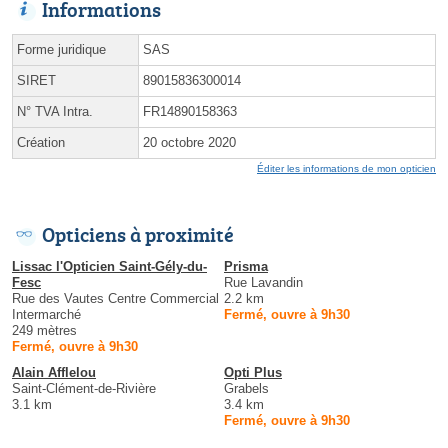
Informations
Forme juridique
SAS
SIRET
89015836300014
N° TVA Intra.
FR14890158363
Création
20 octobre 2020
Éditer les informations de mon opticien
Opticiens à proximité
Lissac l'Opticien Saint-Gély-du-
Prisma
Fesc
Rue Lavandin
Rue des Vautes Centre Commercial
2.2 km
Intermarché
Fermé, ouvre à 9h30
249 mètres
Fermé, ouvre à 9h30
Alain Afflelou
Opti Plus
Saint-Clément-de-Rivière
Grabels
3.1 km
3.4 km
Fermé, ouvre à 9h30