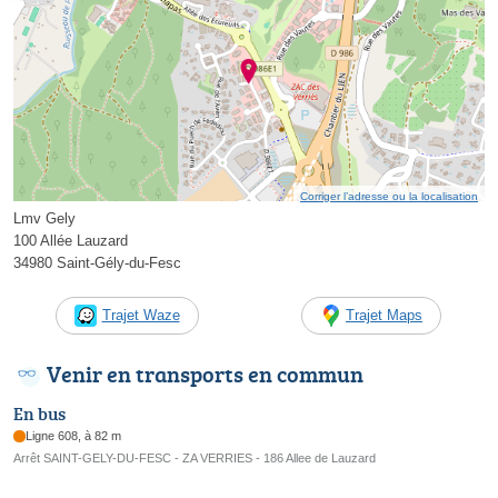
Corriger l’adresse ou la localisation
Lmv Gely
100 Allée Lauzard
34980 Saint-Gély-du-Fesc
Trajet Waze
Trajet Maps
Venir en transports en commun
En bus
Ligne 608, à 82 m
Arrêt SAINT-GELY-DU-FESC - ZA VERRIES - 186 Allee de Lauzard