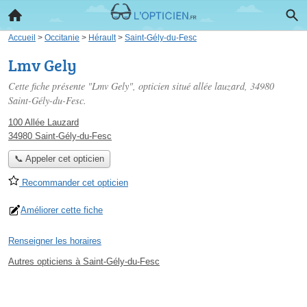
Accueil
>
Occitanie
>
Hérault
>
Saint-Gély-du-Fesc
Lmv Gely
Cette fiche présente "Lmv Gely", opticien situé
allée lauzard
, 34980
Saint-Gély-du-Fesc.
100 Allée Lauzard
34980 Saint-Gély-du-Fesc
📞 Appeler cet opticien
Recommander cet opticien
Améliorer cette fiche
Renseigner les horaires
Autres opticiens à Saint-Gély-du-Fesc