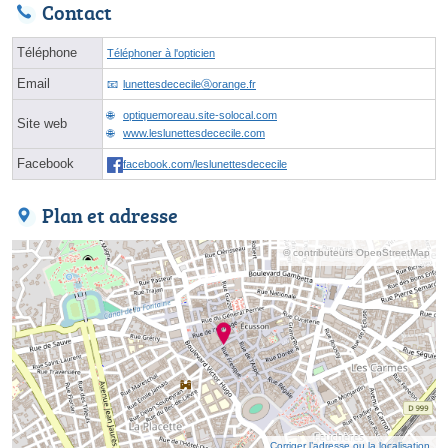
Contact
Téléphone
Téléphoner à l'opticien
Email
lunettesdececileⓐorange.fr
optiquemoreau.site-solocal.com
Site web
www.leslunettesdececile.com
Facebook
facebook.com/leslunettesdececile
Plan et adresse
© contributeurs OpenStreetMap
Corriger l’adresse ou la localisation