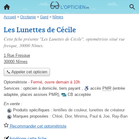
Accueil
>
Occitanie
>
Gard
>
Nîmes
Les Lunettes de Cécile
Cette fiche présente "Les Lunettes de Cécile", optométriste situé
rue
fresque
, 30000 Nîmes.
1 Rue Fresque
30000 Nîmes
📞 Appeler cet opticien
Optométriste
-
Fermé, ouvre demain à 10h
Services :
opticien à domicile
,
tiers payant
,
accès
PMR
(entrée
adaptée, places assises PMR)
,
CB acceptée
En vente :
Produits spécifiques :
lentilles de couleur, lunettes de créateur
Marques proposées :
Chloé, Dior, Minima, Paul & Joe, Ray-Ban
Recommander cet optométriste
Améliorer cette fiche