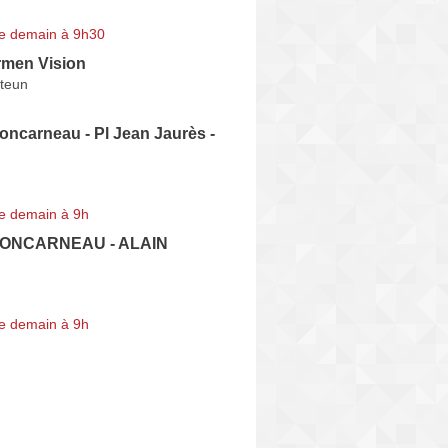
e demain à 9h30
rmen Vision
teun
oncarneau - Pl Jean Jaurès -
e demain à 9h
 CONCARNEAU - ALAIN
e demain à 9h