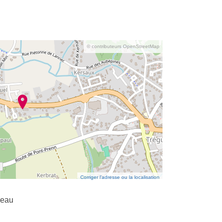
© contributeurs OpenStreetMap
Corriger l’adresse ou la localisation
neau