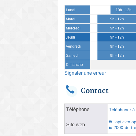
Lundi
10h - 12h
Mardi
9h - 12h
Mercredi
9h - 12h
Jeudi
9h - 12h
Vendredi
9h - 12h
Samedi
9h - 12h
Dimanche
Signaler une erreur
Contact
Téléphone
Téléphoner à l
opticien.o
Site web
ic-2000-de-tr