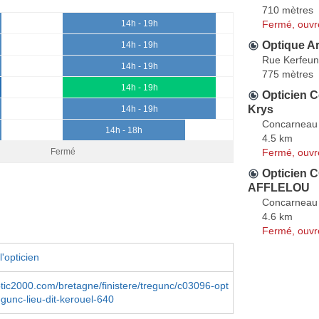
710 mètres
Fermé, ouvr
14h - 19h
Optique A
14h - 19h
Rue Kerfeun
14h - 19h
775 mètres
14h - 19h
Opticien C
Krys
14h - 19h
Concarneau
14h - 18h
4.5 km
Fermé, ouvr
Fermé
Opticien
AFFLELOU
Concarneau
4.6 km
Fermé, ouvr
'opticien
ptic2000.com/bretagne/finistere/tregunc/c03096-opt
egunc-lieu-dit-kerouel-640