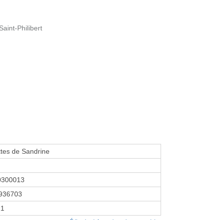
aint-Philibert
tes de Sandrine
0300013
936703
21