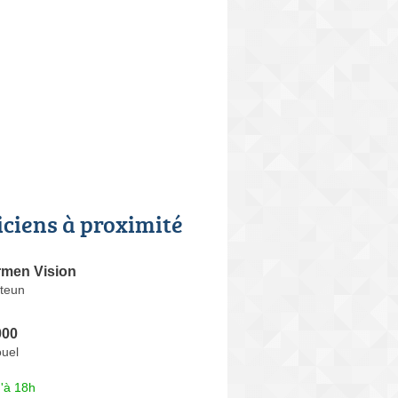
iciens à proximité
rmen Vision
teun
000
ouel
'à 18h