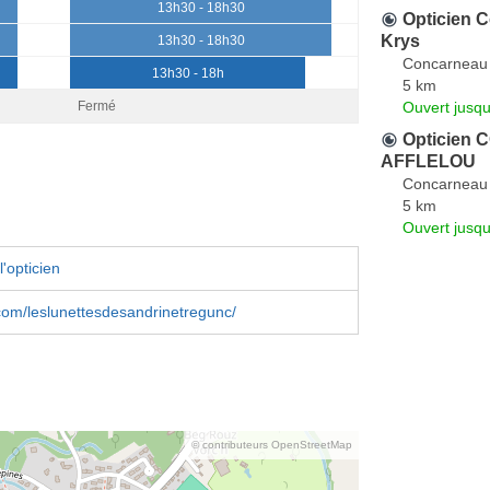
13h30 - 18h30
Opticien C
Krys
13h30 - 18h30
Concarneau
13h30 - 18h
5 km
Ouvert jusqu
Fermé
Opticien
AFFLELOU
Concarneau
5 km
Ouvert jusqu
'opticien
om/leslunettesdesandrinetregunc/
© contributeurs OpenStreetMap