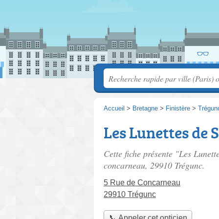
Accueil
>
Bretagne
>
Finistère
>
Trégun
Les Lunettes de 
Cette fiche présente "Les Lunett
concarneau
, 29910 Trégunc.
5 Rue de Concarneau
29910 Trégunc
📞 Appeler cet opticien