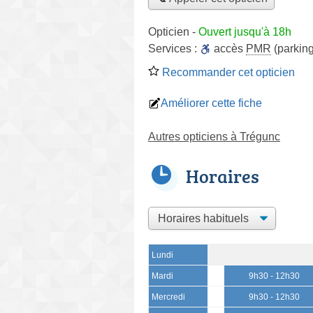
Opticien
-
Ouvert jusqu'à 18h
Services :
accès
PMR
(parking
Recommander cet opticien
Améliorer cette fiche
Autres opticiens à Trégunc
Horaires
Lundi
Mardi
9h30 - 12h30
Mercredi
9h30 - 12h30