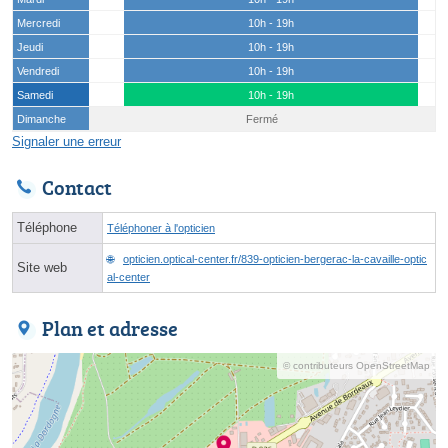
Mercredi
10h - 19h
Jeudi
10h - 19h
Vendredi
10h - 19h
Samedi
10h - 19h
Dimanche
Fermé
Signaler une erreur
Contact
Téléphone
Téléphoner à l'opticien
opticien.optical-center.fr/839-opticien-bergerac-la-cavaille-optic
Site web
al-center
Plan et adresse
© contributeurs OpenStreetMap