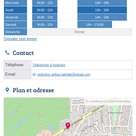
Mercredi
9h30 - 12h
14h - 19h
Jeudi
9h30 - 12h
14h - 19h
Vendredi
9h30 - 12h
14h - 19h
Samedi
9h30 - 12h
14h - 17h30
Dimanche
Fermé
Signaler une erreur
Contact
Téléphone
Téléphoner à l'opticien
Email
opticiens.arthur.nathalieⓐgmail.com
Plan et adresse
© contributeurs OpenStreetMap