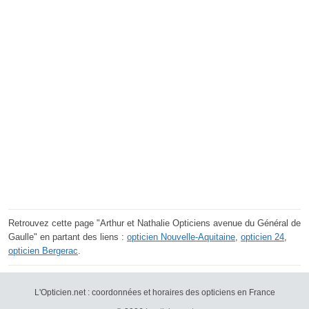
Retrouvez cette page "Arthur et Nathalie Opticiens avenue du Général de
Gaulle" en partant des liens :
opticien Nouvelle-Aquitaine
,
opticien 24
,
opticien Bergerac
.
L'Opticien.net : coordonnées et horaires des opticiens en France