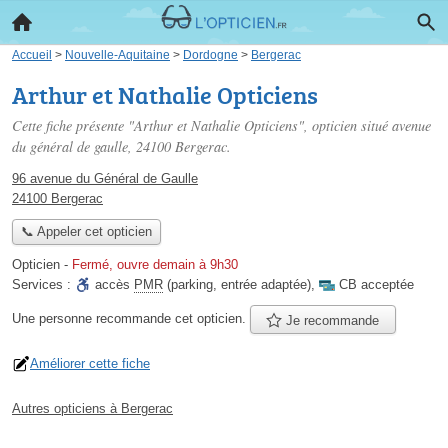
Accueil
>
Nouvelle-Aquitaine
>
Dordogne
>
Bergerac
Arthur et Nathalie Opticiens
Cette fiche présente "Arthur et Nathalie Opticiens", opticien situé
avenue
du général de gaulle
, 24100 Bergerac.
96 avenue du Général de Gaulle
24100 Bergerac
📞 Appeler cet opticien
Opticien
-
Fermé, ouvre demain à 9h30
Services :
accès
PMR
(parking, entrée adaptée)
,
CB acceptée
Une personne
recommande
cet opticien.
Je recommande
Améliorer cette fiche
Autres opticiens à Bergerac