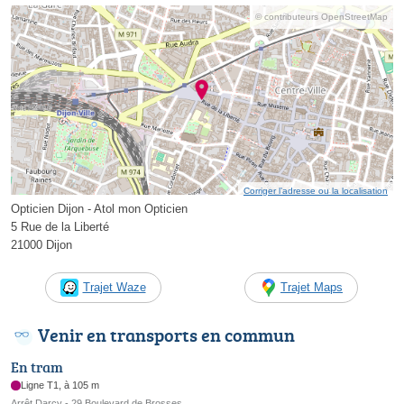
© contributeurs OpenStreetMap
Corriger l’adresse ou la localisation
Opticien Dijon - Atol mon Opticien
5 Rue de la Liberté
21000 Dijon
Trajet Waze
Trajet Maps
Venir en transports en commun
En tram
Ligne T1, à 105 m
Arrêt Darcy - 29 Boulevard de Brosses