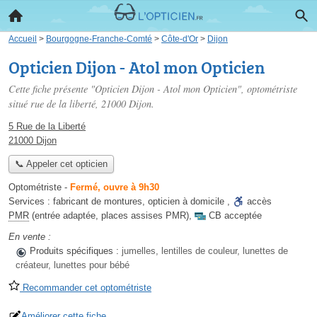
Accueil
>
Bourgogne-Franche-Comté
>
Côte-d'Or
>
Dijon
Opticien Dijon - Atol mon Opticien
Cette fiche présente "Opticien Dijon - Atol mon Opticien", optométriste
situé
rue de la liberté
, 21000 Dijon.
5 Rue de la Liberté
21000 Dijon
📞 Appeler cet opticien
Optométriste
-
Fermé, ouvre à 9h30
Services :
fabricant de montures
,
opticien à domicile
,
accès
PMR
(entrée adaptée, places assises PMR)
,
CB acceptée
En vente :
Produits spécifiques :
jumelles, lentilles de couleur, lunettes de
créateur, lunettes pour bébé
Recommander cet optométriste
Améliorer cette fiche