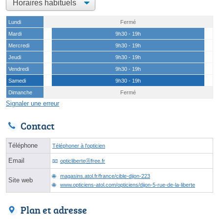
Lundi
Fermé
Mardi
9h30 - 19h
Mercredi
9h30 - 19h
Jeudi
9h30 - 19h
Vendredi
9h30 - 19h
Samedi
9h30 - 19h
Dimanche
Fermé
Signaler une erreur
Contact
Téléphone
Téléphoner à l'opticien
Email
opticliberteⓐfree.fr
magasins.atol.fr/france/cible-dijon-223
Site web
www.opticiens-atol.com/opticiens/dijon-5-rue-de-la-liberte
Plan et adresse