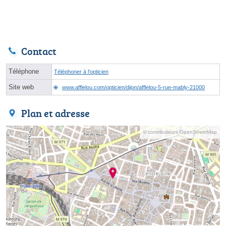
Contact
Téléphone
Téléphoner à l'opticien
Site web
www.afflelou.com/opticien/dijon/afflelou-5-rue-mably-21000
Plan et adresse
© contributeurs OpenStreetMap