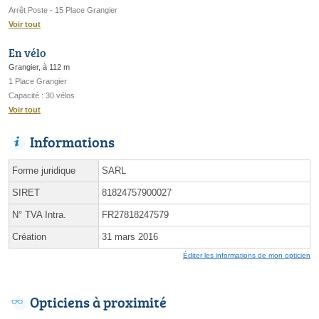
Arrêt Poste - 15 Place Grangier
Voir tout
En vélo
Grangier, à 112 m
1 Place Grangier
Capacité : 30 vélos
Voir tout
Informations
Forme juridique
SARL
SIRET
81824757900027
N° TVA Intra.
FR27818247579
Création
31 mars 2016
Éditer les informations de mon opticien
Opticiens à proximité