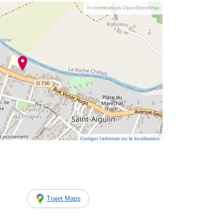
© contributeurs OpenStreetMap
Corriger l’adresse ou la localisation
Trajet Maps