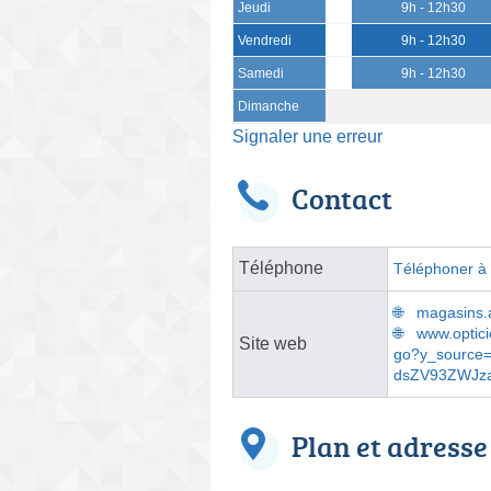
Jeudi
9h - 12h30
Vendredi
9h - 12h30
Samedi
9h - 12h30
Dimanche
Signaler une erreur
Contact
Téléphone
Téléphoner à l
magasins.at
www.optici
Site web
go?y_sourc
dsZV93ZWJz
Plan et adresse