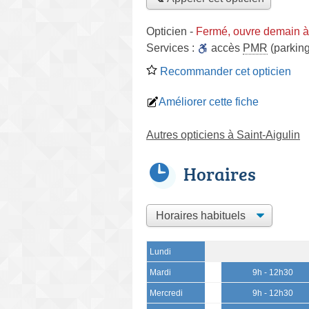
Opticien
-
Fermé, ouvre demain à
Services :
accès
PMR
(parking
Recommander cet opticien
Améliorer cette fiche
Autres opticiens à Saint-Aigulin
Horaires
Lundi
Mardi
9h - 12h30
Mercredi
9h - 12h30