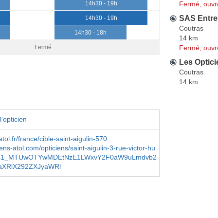
Fermé, ouvr
14h30 - 19h
SAS Entre
14h30 - 19h
Coutras
14h30 - 18h
14 km
Fermé, ouvr
Fermé
Les Optici
Coutras
14 km
'opticien
ol.fr/france/cible-saint-aigulin-570
ens-atol.com/opticiens/saint-aigulin-3-rue-victor-hu
e=1_MTUwOTYwMDEtNzE1LWxvY2F0aW9uLmdvb2
aXRlX292ZXJyaWRl