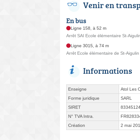
Venir en trans
En bus
Ligne 158, à 52 m
Arrêt SAI Ecole élémentaire St-Aiguli
Ligne 3015, à 74 m
Arrêt Ecole élémentaire de St-Aigulin
Informations
Enseigne
Atol Les 
Forme juridique
SARL
SIRET
8334512
N° TVA Intra.
FR82833
Création
2 mai 20