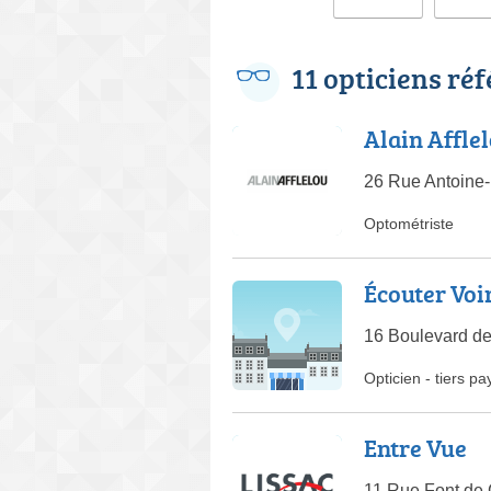
11 opticiens ré
Alain Affle
26 Rue Antoine-
Optométriste
Écouter Voi
16 Boulevard de
Opticien
-
tiers pa
Entre Vue
11 Rue Font de