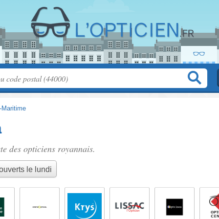
-Maritime
n
ste des
opticiens royannais
.
ouverts le lundi