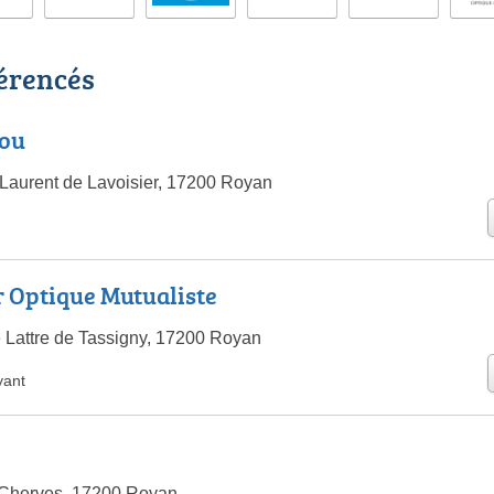
férencés
lou
Laurent de Lavoisier, 17200 Royan
r Optique Mutualiste
 Lattre de Tassigny, 17200 Royan
yant
 Cherves, 17200 Royan