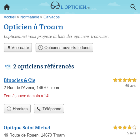
Accueil
>
Normandie
>
Calvados
Opticien à Troarn
Lopticien.net vous propose la liste des
opticiens troarnais
.
Vue carte
Opticiens ouverts le lundi
2 opticiens référencés
Binocles & Cie
5,0 étoiles sur 5
69 avis
2 Rue de l'Avenir, 14670 Troarn
Fermé, ouvre demain à 14h
Horaires
Téléphone
Optique Saint Michel
4,0 étoiles sur 5
5 avis
49 Route de Rouen, 14670 Troarn