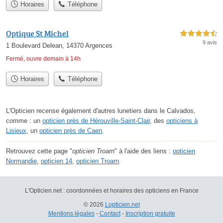
Horaires
Téléphone
Optique St Michel
4,5 étoiles sur 5
9 avis
1 Boulevard Delean, 14370 Argences
Fermé, ouvre demain à 14h
Horaires
Téléphone
L'Opticien recense également d'autres lunetiers dans le Calvados,
comme : un
opticien près de Hérouville-Saint-Clair
, des
opticiens à
Lisieux
, un
opticien près de Caen
.
Retrouvez cette page "
opticien Troarn
" à l'aide des liens :
opticien
Normandie
,
opticien 14
,
opticien Troarn
.
L'Opticien.net : coordonnées et horaires des opticiens en France
© 2026
Lopticien.net
Mentions légales
-
Contact
-
Inscription gratuite