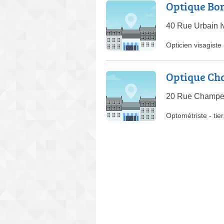
Optique Bon
40 Rue Urbain I
Opticien visagiste
Optique C
20 Rue Champea
Optométriste
-
tie