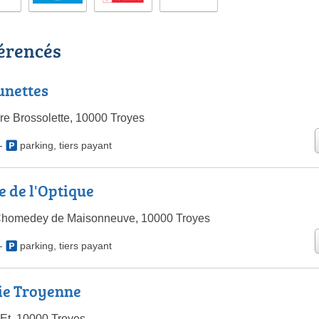
férencés
Lunettes
re Brossolette, 10000 Troyes
-
parking
,
tiers payant
e de l'Optique
Chomedey de Maisonneuve, 10000 Troyes
-
parking
,
tiers payant
ie Troyenne
 Et, 10000 Troyes