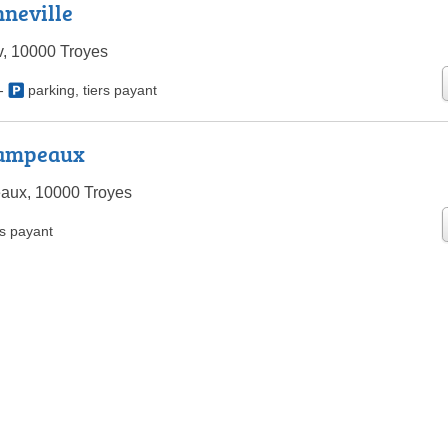
neville
v, 10000 Troyes
-
parking
,
tiers payant
hampeaux
ux, 10000 Troyes
rs payant