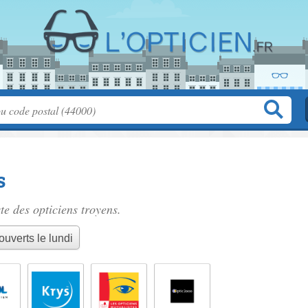
s
ste des
opticiens troyens
.
ouverts le lundi