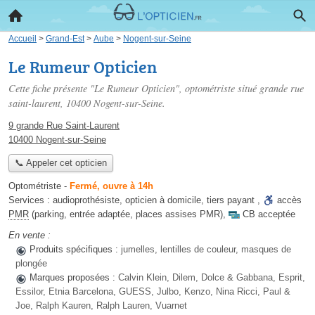
Accueil
>
Grand-Est
>
Aube
>
Nogent-sur-Seine
Le Rumeur Opticien
Cette fiche présente "Le Rumeur Opticien", optométriste situé
grande rue
saint-laurent
, 10400 Nogent-sur-Seine.
9 grande Rue Saint-Laurent
10400 Nogent-sur-Seine
📞 Appeler cet opticien
Optométriste
-
Fermé, ouvre à 14h
Services :
audioprothésiste
,
opticien à domicile
,
tiers payant
,
accès
PMR
(parking, entrée adaptée, places assises PMR)
,
CB acceptée
En vente :
Produits spécifiques :
jumelles, lentilles de couleur, masques de
plongée
Marques proposées :
Calvin Klein, Dilem, Dolce & Gabbana, Esprit,
Essilor, Etnia Barcelona, GUESS, Julbo, Kenzo, Nina Ricci, Paul &
Joe, Ralph Kauren, Ralph Lauren, Vuarnet