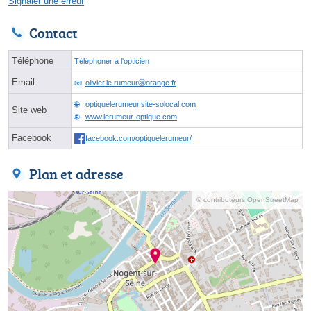
Signaler une erreur
Contact
Téléphone
Téléphoner à l'opticien
Email
olivier.le.rumeurⓐorange.fr
optiquelerumeur.site-solocal.com
Site web
www.lerumeur-optique.com
Facebook
facebook.com/optiquelerumeur/
Plan et adresse
© contributeurs OpenStreetMap