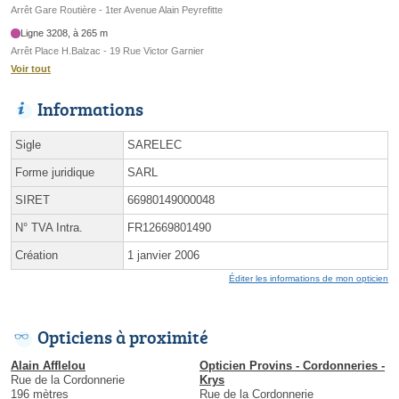
Arrêt Gare Routière - 1ter Avenue Alain Peyrefitte
Ligne 3208, à 265 m
Arrêt Place H.Balzac - 19 Rue Victor Garnier
Voir tout
Informations
Sigle
SARELEC
Forme juridique
SARL
SIRET
66980149000048
N° TVA Intra.
FR12669801490
Création
1 janvier 2006
Éditer les informations de mon opticien
Opticiens à proximité
Alain Afflelou
Opticien Provins - Cordonneries -
Rue de la Cordonnerie
Krys
196 mètres
Rue de la Cordonnerie