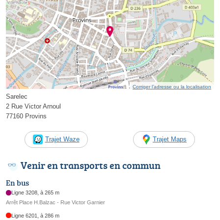
Corriger l’adresse ou la localisation
Sarelec
2 Rue Victor Arnoul
77160 Provins
Trajet Waze
Trajet Maps
Venir en transports en commun
En bus
Ligne 3208, à 265 m
Arrêt Place H.Balzac - Rue Victor Garnier
Ligne 6201, à 286 m