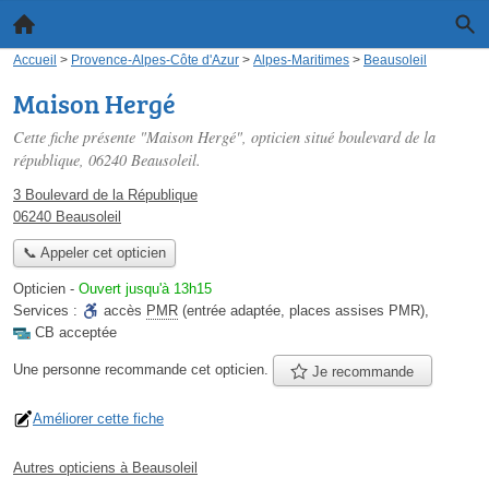
Accueil
>
Provence-Alpes-Côte d'Azur
>
Alpes-Maritimes
>
Beausoleil
Maison Hergé
Cette fiche présente "Maison Hergé", opticien situé
boulevard de la
république
, 06240 Beausoleil.
3 Boulevard de la République
06240 Beausoleil
📞 Appeler cet opticien
Opticien
-
Ouvert jusqu'à 13h15
Services :
accès
PMR
(entrée adaptée, places assises PMR)
,
CB acceptée
Une personne
recommande
cet opticien.
Je recommande
Améliorer cette fiche
Autres opticiens à Beausoleil