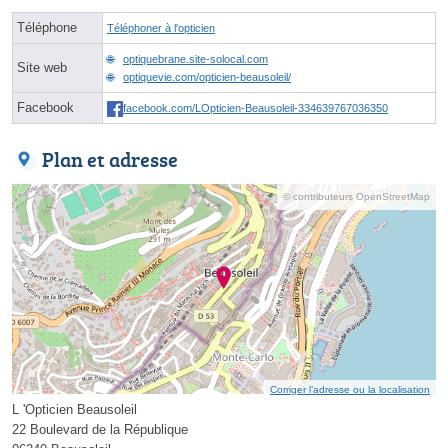
Téléphone
Téléphoner à l'opticien
optiquebrane.site-solocal.com
Site web
optiquevie.com/opticien-beausoleil/
Facebook
facebook.com/LOpticien-Beausoleil-334639767036350
Plan et adresse
© contributeurs OpenStreetMap
Corriger l’adresse ou la localisation
L 'Opticien Beausoleil
22 Boulevard de la République