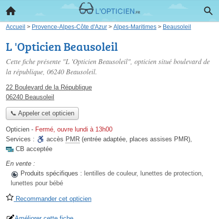
Accueil
>
Provence-Alpes-Côte d'Azur
>
Alpes-Maritimes
>
Beausoleil
L 'Opticien Beausoleil
Cette fiche présente "L 'Opticien Beausoleil", opticien situé
boulevard de
la république
, 06240 Beausoleil.
22 Boulevard de la République
06240 Beausoleil
📞 Appeler cet opticien
Opticien
-
Fermé, ouvre lundi à 13h00
Services :
accès
PMR
(entrée adaptée, places assises PMR)
,
CB acceptée
En vente :
Produits spécifiques :
lentilles de couleur, lunettes de protection,
lunettes pour bébé
Recommander cet opticien
Améliorer cette fiche