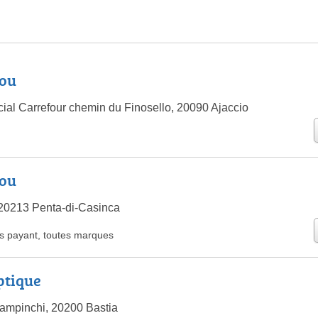
lou
al Carrefour chemin du Finosello, 20090 Ajaccio
lou
 20213 Penta-di-Casinca
rs payant
,
toutes marques
ptique
ampinchi, 20200 Bastia