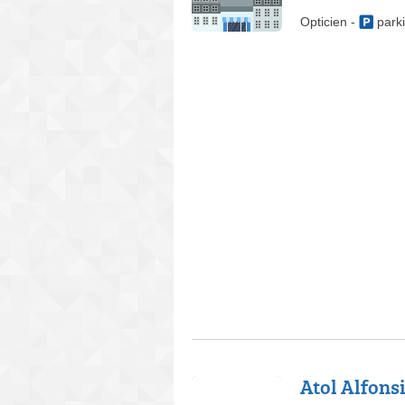
Opticien
-
park
Atol Alfons