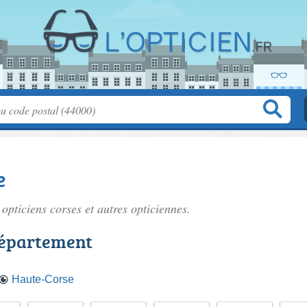
e
0
opticiens corses
et autres opticiennes.
département
Haute-Corse