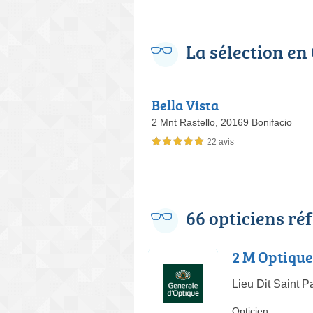
La sélection en
Bella Vista
2 Mnt Rastello,
20169 Bonifacio
22 avis
5,0 étoiles sur 5
66 opticiens ré
2 M Optique
Lieu Dit Saint 
Opticien