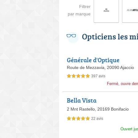
Filtrer
par marque
Opticiens les m
Générale d'Optique
Route de Mezzavia,
20090 Ajaccio
397 avis
5,0 étoiles sur 5
Fermé, ouvre de
Bella Vista
2 Mnt Rastello,
20169 Bonifacio
22 avis
5,0 étoiles sur 5
Ouvert ju