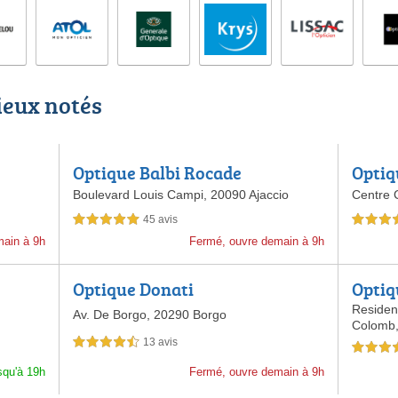
ieux notés
Optique Balbi Rocade
Optiq
Boulevard Louis Campi,
20090 Ajaccio
Centre 
45 avis
5,0 étoiles sur 5
5,0 étoiles 
main à 9h
Fermé, ouvre demain à 9h
Optique Donati
Optiq
Residen
Av. De Borgo,
20290 Borgo
Colomb
13 avis
4,5 étoiles sur 5
4,5 étoiles 
squ'à 19h
Fermé, ouvre demain à 9h