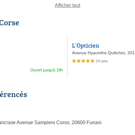
Afficher tout
 Corse
L'Opticien
Avenue Hyacinthe Quilichini,
201
24 avis
5,0 étoiles sur 5
Ouvert jusqu'à 19h
férencés
Pancrase Avenue Sampiero Corso, 20600 Furiani