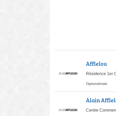
Afflelou
Résidence 1er C
Optométriste
Alain Affle
Centre Commerc