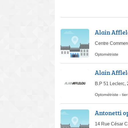
Alain Affle
Centre Commerci
Optométriste
Alain Affle
B.P 51 Leclerc,
Optométriste
-
tie
Antonetti o
14 Rue César C