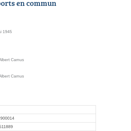
ports en commun
ai 1945
 Albert Camus
 Albert Camus
8900014
511889