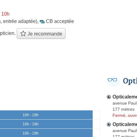
 10h
, entrée adaptée)
,
CB acceptée
pticien.
Je recommande
Opt
Opticalem
avenue Paul
177 mètres
Fermé, ouvr
10h - 19h
Opticalem
10h - 19h
avenue Paul
10h - 19h
177 mètres