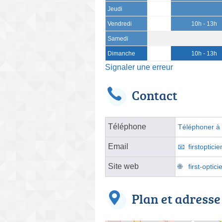
Jeudi
Vendredi
10h - 13h
Samedi
Dimanche
10h - 13h
Signaler une erreur
Contact
Téléphone
Téléphoner à l
Email
firstoptic
Site web
first-optic
Plan et adresse