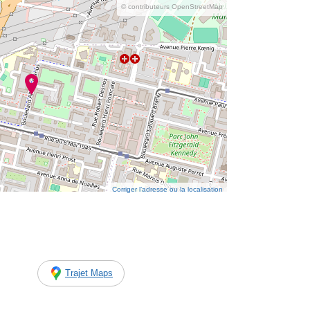
© contributeurs OpenStreetMap
Corriger l’adresse ou la localisation
Trajet Maps