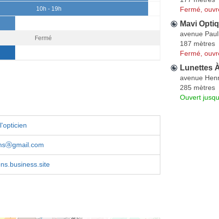
Fermé, ouvr
10h - 19h
Mavi Optiq
avenue Paul
Fermé
187 mètres
Fermé, ouvr
Lunettes À 
avenue Henr
285 mètres
Ouvert jusq
'opticien
iensⓐgmail.com
iens.business.site