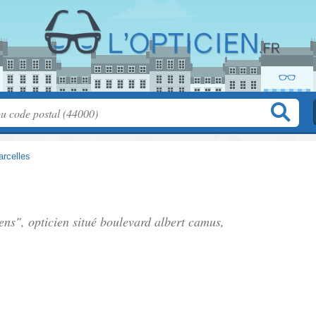
arcelles
iens", opticien situé
boulevard albert camus
,