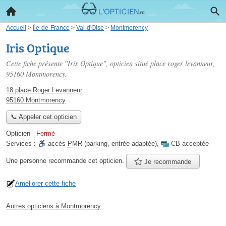
Accueil
>
Île-de-France
>
Val-d'Oise
>
Montmorency
Iris Optique
Cette fiche présente "Iris Optique", opticien situé
place roger levanneur
,
95160 Montmorency.
18 place Roger Levanneur
95160 Montmorency
📞 Appeler cet opticien
Opticien
-
Fermé
Services :
accès
PMR
(parking, entrée adaptée)
,
CB acceptée
Une personne
recommande
cet opticien.
Je recommande
Améliorer cette fiche
Autres opticiens à Montmorency