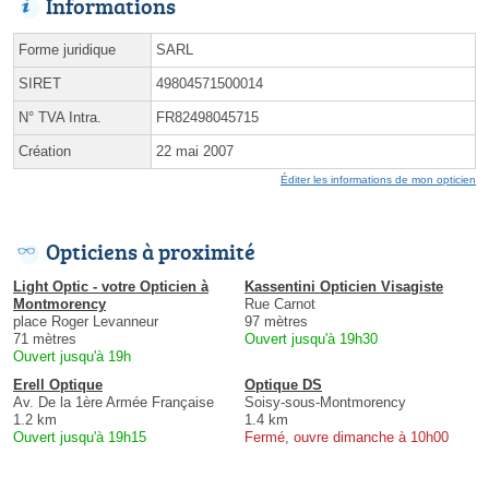
Informations
Forme juridique
SARL
SIRET
49804571500014
N° TVA Intra.
FR82498045715
Création
22 mai 2007
Éditer les informations de mon opticien
Opticiens à proximité
Light Optic - votre Opticien à
Kassentini Opticien Visagiste
Montmorency
Rue Carnot
place Roger Levanneur
97 mètres
71 mètres
Ouvert jusqu'à 19h30
Ouvert jusqu'à 19h
Erell Optique
Optique DS
Av. De la 1ère Armée Française
Soisy-sous-Montmorency
1.2 km
1.4 km
Ouvert jusqu'à 19h15
Fermé, ouvre dimanche à 10h00