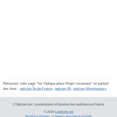
Retrouvez cette page "Iris Optique place Roger Levanneur" en partant
des liens :
opticien Île-de-France
,
opticien 95
,
opticien Montmorency
.
L'Opticien.net : coordonnées et horaires des opticiens en France
© 2026
Lopticien.net
Mentions légales
-
Contact
-
Inscription gratuite