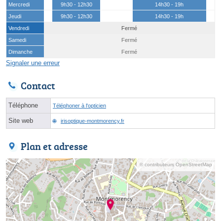
Mercredi
9h30 - 12h30
14h30 - 19h
Jeudi
9h30 - 12h30
14h30 - 19h
Vendredi
Fermé
Samedi
Fermé
Dimanche
Fermé
Signaler une erreur
Contact
Téléphone
Téléphoner à l'opticien
Site web
irisoptique-montmorency.fr
Plan et adresse
© contributeurs OpenStreetMap