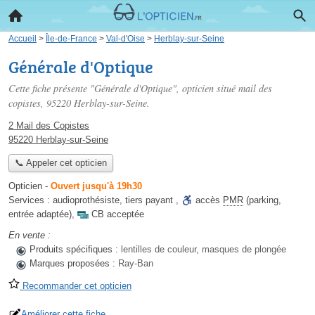
Accueil
>
Île-de-France
>
Val-d'Oise
>
Herblay-sur-Seine
Générale d'Optique
Cette fiche présente "Générale d'Optique", opticien situé
mail des
copistes
, 95220 Herblay-sur-Seine.
2 Mail des Copistes
95220 Herblay-sur-Seine
📞 Appeler cet opticien
Opticien
-
Ouvert jusqu'à 19h30
Services :
audioprothésiste
,
tiers payant
,
accès
PMR
(parking,
entrée adaptée)
,
CB acceptée
En vente :
Produits spécifiques :
lentilles de couleur, masques de plongée
Marques proposées :
Ray-Ban
Recommander cet opticien
Améliorer cette fiche