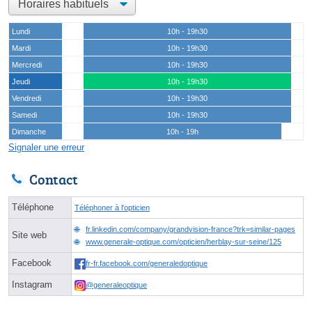
Lundi
10h - 19h30
Mardi
10h - 19h30
Mercredi
10h - 19h30
Jeudi
10h - 19h30
Vendredi
10h - 19h30
Samedi
10h - 19h30
Dimanche
10h - 19h
Signaler une erreur
Contact
Téléphone
Téléphoner à l'opticien
fr.linkedin.com/company/grandvision-france?trk=similar-pages
Site web
www.generale-optique.com/opticien/herblay-sur-seine/125
Facebook
fr-fr.facebook.com/generaledoptique
Instagram
@generaleoptique