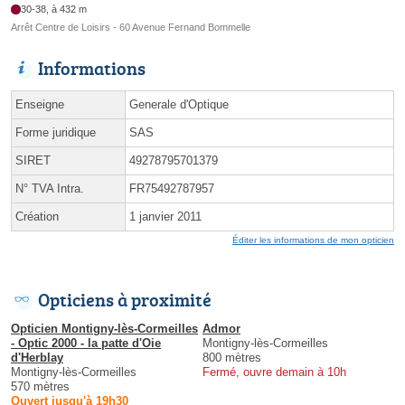
30-38, à 432 m
Arrêt Centre de Loisirs - 60 Avenue Fernand Bommelle
Informations
Enseigne
Generale d'Optique
Forme juridique
SAS
SIRET
49278795701379
N° TVA Intra.
FR75492787957
Création
1 janvier 2011
Éditer les informations de mon opticien
Opticiens à proximité
Opticien Montigny-lès-Cormeilles
Admor
- Optic 2000 - la patte d'Oie
Montigny-lès-Cormeilles
d'Herblay
800 mètres
Montigny-lès-Cormeilles
Fermé, ouvre demain à 10h
570 mètres
Ouvert jusqu'à 19h30