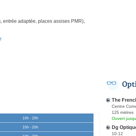
, entrée adaptée, places assises PMR)
,
e
Opt
The French
Centre Comm
125 mètres
Ouvert jusqu
10h - 20h
Dg Optiqu
10h - 20h
10-12