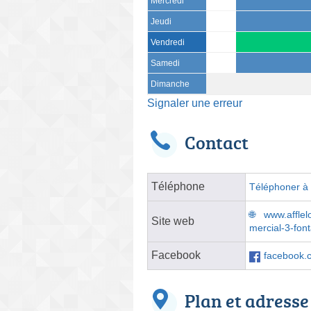
Mercredi
Jeudi
Vendredi
Samedi
Dimanche
Signaler une erreur
Contact
Téléphone
Téléphoner à l
www.afflel
Site web
mercial-3-fon
Facebook
facebook.c
Plan et adresse