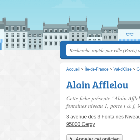
Accueil
>
Île-de-France
>
Val-d'Oise
>
C
Alain Afflelou
Cette fiche présente "Alain Affle
fontaines niveau 1, porte i & j
, 
3 avenue des 3 Fontaines Niveau 
95000 Cergy
📞 Appeler cet opticien