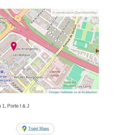
© contributeurs OpenStreetMap
Corriger l’adresse ou la localisation
1, Porte I & J
Trajet Maps