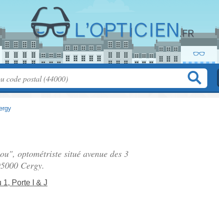
ergy
lou", optométriste situé
avenue des 3
95000 Cergy.
1, Porte I & J