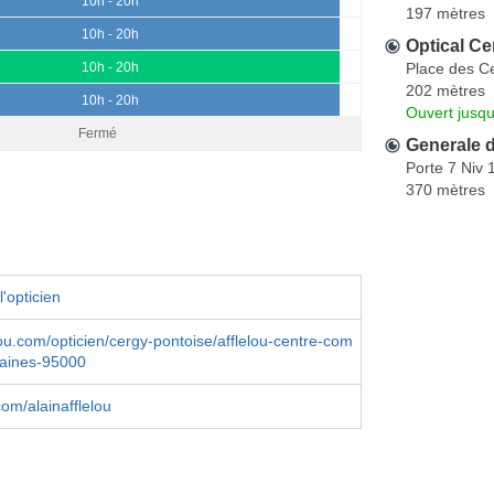
10h - 20h
197 mètres
10h - 20h
Optical Ce
Place des C
10h - 20h
202 mètres
10h - 20h
Ouvert jusqu
Fermé
Generale 
Porte 7 Niv
370 mètres
'opticien
ou.com/opticien/cergy-pontoise/afflelou-centre-com
taines-95000
om/alainafflelou