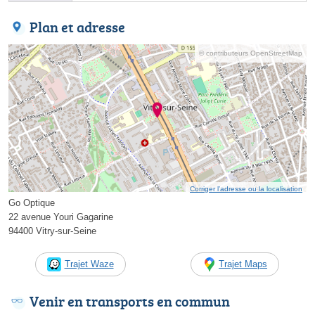
Plan et adresse
© contributeurs OpenStreetMap
Corriger l’adresse ou la localisation
Go Optique
22 avenue Youri Gagarine
94400 Vitry-sur-Seine
Trajet Waze
Trajet Maps
Venir en transports en commun