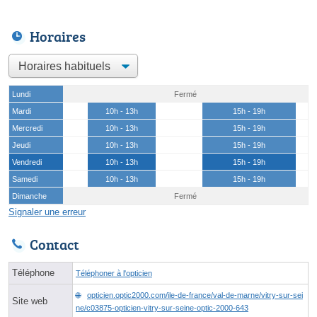
Horaires
Lundi
Fermé
Mardi
10h - 13h
15h - 19h
Mercredi
10h - 13h
15h - 19h
Jeudi
10h - 13h
15h - 19h
Vendredi
10h - 13h
15h - 19h
Samedi
10h - 13h
15h - 19h
Dimanche
Fermé
Signaler une erreur
Contact
Téléphone
Téléphoner à l'opticien
opticien.optic2000.com/ile-de-france/val-de-marne/vitry-sur-sei
Site web
ne/c03875-opticien-vitry-sur-seine-optic-2000-643