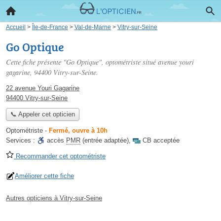
Accueil
>
Île-de-France
>
Val-de-Marne
>
Vitry-sur-Seine
Go Optique
Cette fiche présente "Go Optique", optométriste situé
avenue youri
gagarine
, 94400 Vitry-sur-Seine.
22 avenue Youri Gagarine
94400 Vitry-sur-Seine
📞 Appeler cet opticien
Optométriste
-
Fermé, ouvre à 10h
Services :
accès
PMR
(entrée adaptée)
,
CB acceptée
Recommander cet optométriste
Améliorer cette fiche
Autres opticiens à Vitry-sur-Seine