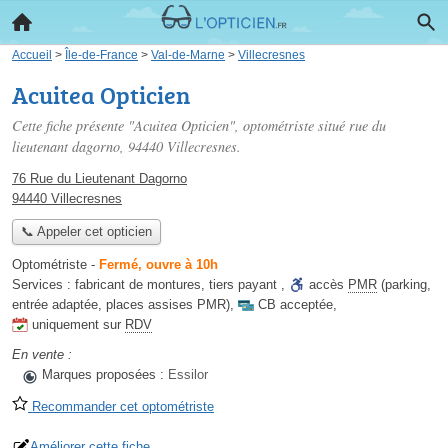
Accueil
>
Île-de-France
>
Val-de-Marne
>
Villecresnes
Acuitea Opticien
Cette fiche présente "Acuitea Opticien", optométriste situé
rue du
lieutenant dagorno
, 94440 Villecresnes.
76 Rue du Lieutenant Dagorno
94440 Villecresnes
📞 Appeler cet opticien
Optométriste
-
Fermé, ouvre à 10h
Services :
fabricant de montures
,
tiers payant
,
accès
PMR
(parking,
entrée adaptée, places assises PMR)
,
CB acceptée
,
uniquement sur
RDV
En vente :
Marques proposées :
Essilor
Recommander cet optométriste
Améliorer cette fiche