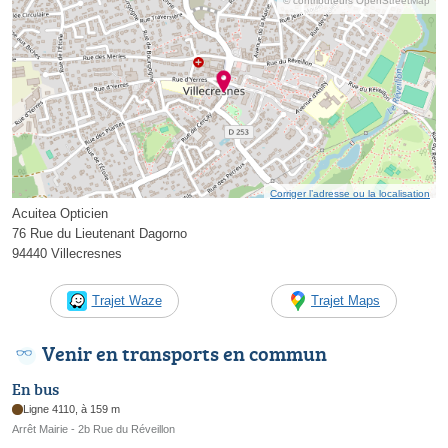
© contributeurs OpenStreetMap
Corriger l’adresse ou la localisation
Acuitea Opticien
76 Rue du Lieutenant Dagorno
94440 Villecresnes
Trajet Waze
Trajet Maps
Venir en transports en commun
En bus
Ligne 4110, à 159 m
Arrêt Mairie - 2b Rue du Réveillon