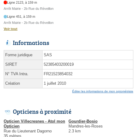
Ligne 2123, à 159 m
Arrêt Mairie - 2b Rue du Réveillon
Ligne 451, à 159 m
Arrêt Mairie - 2b Rue du Réveillon
Voir tout
Informations
Forme juridique
SAS
SIRET
52385403200019
N° TVA Intra.
FR21523854032
Création
1 juillet 2010
Éditer les informations de mon optométriste
Opticiens à proximité
Opticien Villecresnes - Atol mon
Gourdier-Bosio
Opticien
Mandres-les-Roses
Rue du Lieutenant Dagorno
2.3 km
35 mètres