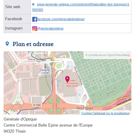
www.generale-optique.com/opticien/l/thiais/allee-des-banques/1
Site web
800360
Facebook
facebook.com/generaledoptique/
Instagram
@generaleoptique
Plan et adresse
© contributeurs OpenStreetMap
Corriger l’adresse ou la localisation
Générale d'Optique
Centre Commercial Belle Epine avenue de l'Europe
94320 Thiais