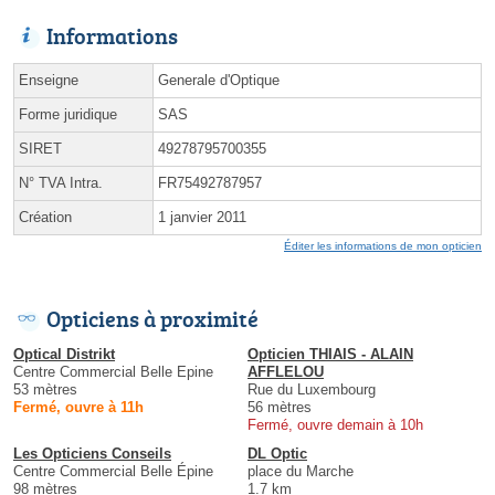
Informations
Enseigne
Generale d'Optique
Forme juridique
SAS
SIRET
49278795700355
N° TVA Intra.
FR75492787957
Création
1 janvier 2011
Éditer les informations de mon opticien
Opticiens à proximité
Optical Distrikt
Opticien THIAIS - ALAIN
Centre Commercial Belle Epine
AFFLELOU
53 mètres
Rue du Luxembourg
Fermé, ouvre à 11h
56 mètres
Fermé, ouvre demain à 10h
Les Opticiens Conseils
DL Optic
Centre Commercial Belle Épine
place du Marche
98 mètres
1.7 km