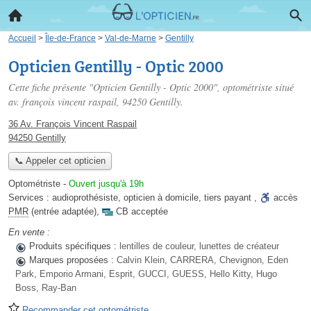
Accueil
>
Île-de-France
>
Val-de-Marne
>
Gentilly
Opticien Gentilly - Optic 2000
Cette fiche présente "Opticien Gentilly - Optic 2000", optométriste situé
av. françois vincent raspail
, 94250 Gentilly.
36 Av. François Vincent Raspail
94250 Gentilly
📞 Appeler cet opticien
Optométriste
-
Ouvert jusqu'à 19h
Services :
audioprothésiste
,
opticien à domicile
,
tiers payant
,
accès
PMR
(entrée adaptée)
,
CB acceptée
En vente :
Produits spécifiques :
lentilles de couleur, lunettes de créateur
Marques proposées :
Calvin Klein, CARRERA, Chevignon, Eden
Park, Emporio Armani, Esprit, GUCCI, GUESS, Hello Kitty, Hugo
Boss, Ray-Ban
Recommander cet optométriste