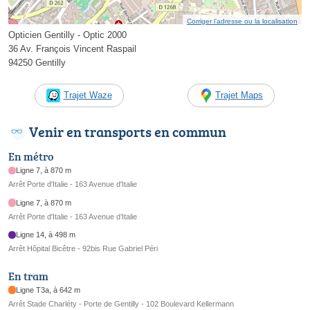
Corriger l’adresse ou la localisation
Opticien Gentilly - Optic 2000
36 Av. François Vincent Raspail
94250 Gentilly
Trajet Waze
Trajet Maps
Venir en transports en commun
En métro
Ligne 7, à 870 m
Arrêt Porte d'Italie - 163 Avenue d'Italie
Ligne 7, à 870 m
Arrêt Porte d'Italie - 163 Avenue d’Italie
Ligne 14, à 498 m
Arrêt Hôpital Bicêtre - 92bis Rue Gabriel Péri
En tram
Ligne T3a, à 642 m
Arrêt Stade Charléty - Porte de Gentilly - 102 Boulevard Kellermann