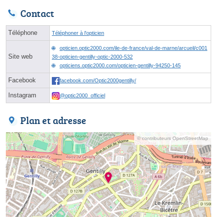
Contact
Téléphone
Téléphoner à l'opticien
opticien.optic2000.com/ile-de-france/val-de-marne/arcueil/c001
Site web
38-opticien-gentilly-optic-2000-532
opticiens.optic2000.com/opticien-gentilly-94250-145
Facebook
facebook.com/Optic2000gentilly/
Instagram
@optic2000_officiel
Plan et adresse
© contributeurs OpenStreetMap