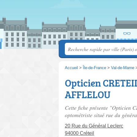
Accueil
>
Île-de-France
>
Val-de-Marne
Opticien CRETEI
AFFLELOU
Cette fiche présente "Optici
optométriste situé
rue du généra
20 Rue du Général Leclerc
94000 Créteil