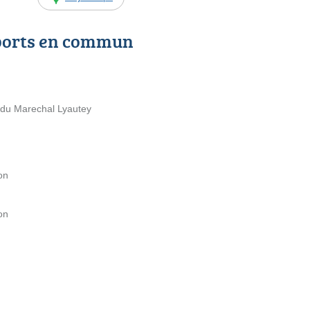
ports en commun
e du Marechal Lyautey
on
on