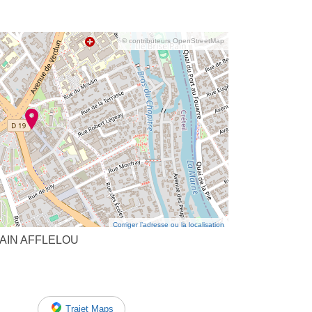
© contributeurs OpenStreetMap
Corriger l’adresse ou la localisation
LAIN AFFLELOU
Trajet Maps