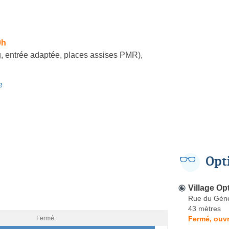
0h
, entrée adaptée, places assises PMR)
,
e
Opt
Village Op
Rue du Géné
43 mètres
Fermé, ouvr
Fermé