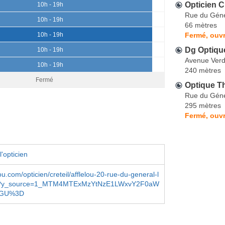
Opticien Cr
10h - 19h
Rue du Géné
10h - 19h
66 mètres
Fermé, ouvr
10h - 19h
Dg Optiqu
10h - 19h
Avenue Ver
10h - 19h
240 mètres
Fermé
Optique T
Rue du Géné
295 mètres
Fermé, ouvr
'opticien
ou.com/opticien/creteil/afflelou-20-rue-du-general-l
00?y_source=1_MTM4MTExMzYtNzE1LWxvY2F0aW
dGU%3D