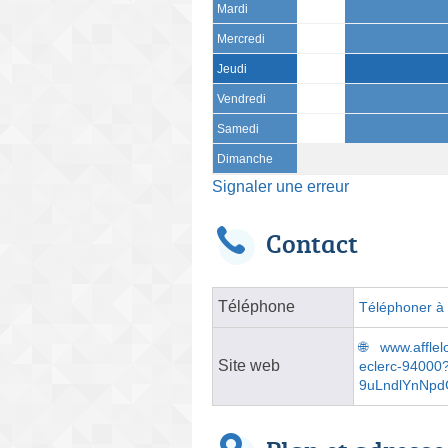
Mardi
Mercredi
Jeudi
Vendredi
Samedi
Dimanche
Signaler une erreur
Contact
Téléphone
Téléphoner à l
www.afflel
Site web
eclerc-940
9uLndlYnNp