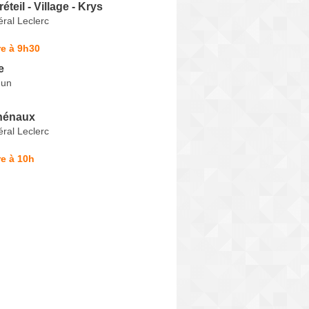
éteil - Village - Krys
ral Leclerc
e à 9h30
e
dun
hénaux
ral Leclerc
e à 10h