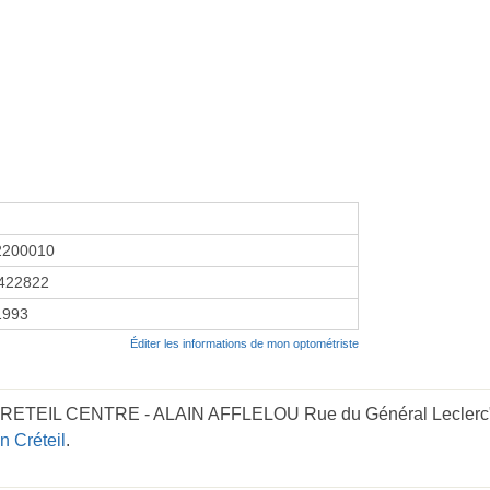
2200010
422822
1993
Éditer les informations de mon optométriste
 CRETEIL CENTRE - ALAIN AFFLELOU Rue du Général Leclerc" e
n Créteil
.