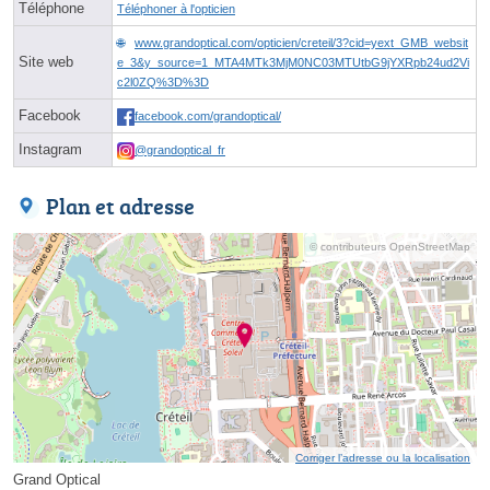
Téléphone
Téléphoner à l'opticien
www.grandoptical.com/opticien/creteil/3?cid=yext_GMB_websit
Site web
e_3&y_source=1_MTA4MTk3MjM0NC03MTUtbG9jYXRpb24ud2Vi
c2l0ZQ%3D%3D
Facebook
facebook.com/grandoptical/
Instagram
@grandoptical_fr
Plan et adresse
© contributeurs OpenStreetMap
Corriger l’adresse ou la localisation
Grand Optical