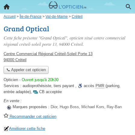
Accueil
>
Île-de-France
>
Val-de-Marne
>
Créteil
Grand Optical
Cette fiche présente "Grand Optical", opticien situé
centre commercial
régional créteil-soleil porte 13
, 94000 Créteil.
Centre Commercial Régional Créteil-Soleil Porte 13
94000 Créteil
📞 Appeler cet opticien
Opticien
-
Ouvert jusqu'à 20h30
Services :
audioprothésiste
,
tiers payant
,
accès
PMR
(parking,
entrée adaptée)
,
CB acceptée
En vente :
Marques proposées :
Dior, Hugo Boss, Michael Kors, Ray-Ban
Recommander cet opticien
Améliorer cette fiche