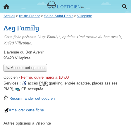
Accueil
>
Île-de-France
>
Seine-Saint-Denis
>
Villepinte
Aeg Family
Cette fiche présente "Aeg Family", opticien situé
avenue du bon avenir
,
93420 Villepinte.
1 avenue du Bon Avenir
93420 Villepinte
📞 Appeler cet opticien
Opticien
-
Fermé, ouvre mardi à 10h00
Services :
accès
PMR
(parking, entrée adaptée, places assises
PMR)
,
CB acceptée
Recommander cet opticien
Améliorer cette fiche
Autres opticiens à Villepinte