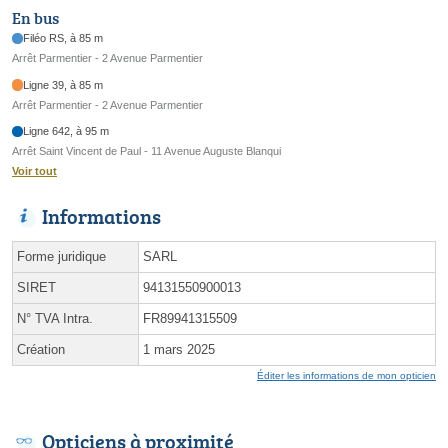
En bus
Filéo RS, à 85 m
Arrêt Parmentier - 2 Avenue Parmentier
Ligne 39, à 85 m
Arrêt Parmentier - 2 Avenue Parmentier
Ligne 642, à 95 m
Arrêt Saint Vincent de Paul - 11 Avenue Auguste Blanqui
Voir tout
Informations
Forme juridique
SARL
SIRET
94131550900013
N° TVA Intra.
FR89941315509
Création
1 mars 2025
Éditer les informations de mon opticien
Opticiens à proximité