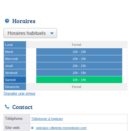
Horaires
Lundi
Fermé
Mardi
10h - 19h
Mercredi
10h - 19h
Jeudi
10h - 19h
Vendredi
10h - 19h
Samedi
10h - 19h
Dimanche
Fermé
Signaler une erreur
Contact
Téléphone
Téléphoner à l'opticien
Site web
opticlass-villepinte.monopticien.com