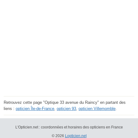
Retrouvez cette page "Optique 33 avenue du Raincy" en partant des
liens :
opticien Île-de-France
,
opticien 93
,
opticien Villemomble
.
L'Opticien.net : coordonnées et horaires des opticiens en France
© 2026
Lopticien.net