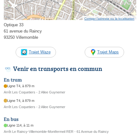
Corriger l’adresse ou la localisation
Optique 33
61 avenue du Raincy
93250 Villemomble
Trajet Waze
Trajet Maps
Venir en transports en commun
En tram
Ligne T4, à 879 m
Arrêt Les Coquetiers - 2 Allee Guynemer
Ligne T4, à 879 m
Arrêt Les Coquetiers - 2 Allee Guynemer
En bus
Ligne 114, à 11 m
Arrêt Le Raincy-Villemomble-Montfermeil RER - 61 Avenue du Raincy