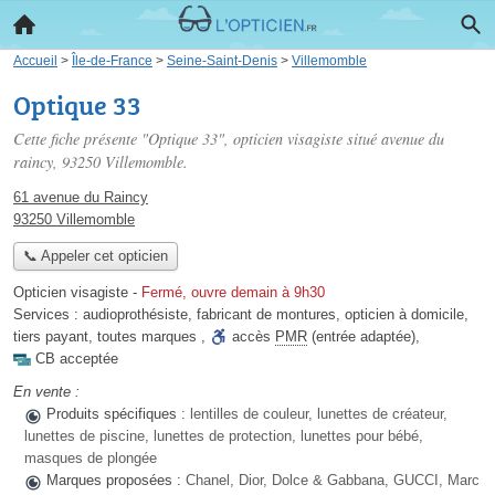
Accueil
>
Île-de-France
>
Seine-Saint-Denis
>
Villemomble
Optique 33
Cette fiche présente "Optique 33", opticien visagiste situé
avenue du
raincy
, 93250 Villemomble.
61 avenue du Raincy
93250 Villemomble
📞 Appeler cet opticien
Opticien visagiste
-
Fermé, ouvre demain à 9h30
Services :
audioprothésiste
,
fabricant de montures
,
opticien à domicile
,
tiers payant
,
toutes marques
,
accès
PMR
(entrée adaptée)
,
CB acceptée
En vente :
Produits spécifiques :
lentilles de couleur, lunettes de créateur,
lunettes de piscine, lunettes de protection, lunettes pour bébé,
masques de plongée
Marques proposées :
Chanel, Dior, Dolce & Gabbana, GUCCI, Marc