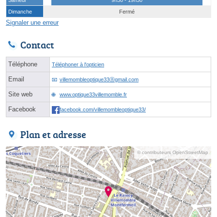
Dimanche
Fermé
Signaler une erreur
Contact
Téléphone
Téléphoner à l'opticien
Email
villemombleoptique33ⓐgmail.com
Site web
www.optique33villemomble.fr
Facebook
facebook.com/villemombleoptique33/
Plan et adresse
© contributeurs OpenStreetMap