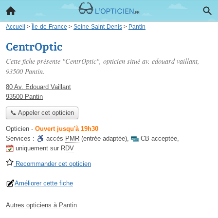
Accueil
>
Île-de-France
>
Seine-Saint-Denis
>
Pantin
CentrOptic
Cette fiche présente "CentrOptic", opticien situé
av. edouard vaillant
,
93500 Pantin.
80 Av. Edouard Vaillant
93500 Pantin
📞 Appeler cet opticien
Opticien
-
Ouvert jusqu'à 19h30
Services :
accès
PMR
(entrée adaptée)
,
CB acceptée
,
uniquement sur
RDV
Recommander cet opticien
Améliorer cette fiche
Autres opticiens à Pantin