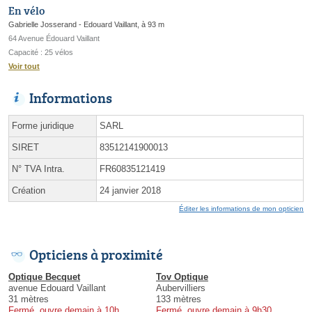
En vélo
Gabrielle Josserand - Edouard Vaillant, à 93 m
64 Avenue Édouard Vaillant
Capacité : 25 vélos
Voir tout
Informations
Forme juridique
SARL
SIRET
83512141900013
N° TVA Intra.
FR60835121419
Création
24 janvier 2018
Éditer les informations de mon opticien
Opticiens à proximité
Optique Becquet
Tov Optique
avenue Edouard Vaillant
Aubervilliers
31 mètres
133 mètres
Fermé, ouvre demain à 10h
Fermé, ouvre demain à 9h30