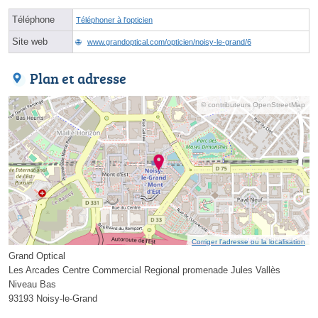
Téléphone
Téléphoner à l'opticien
Site web
www.grandoptical.com/opticien/noisy-le-grand/6
Plan et adresse
© contributeurs OpenStreetMap
Corriger l’adresse ou la localisation
Grand Optical
Les Arcades Centre Commercial Regional promenade Jules Vallès
Niveau Bas
93193 Noisy-le-Grand