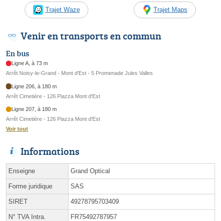
Trajet Waze
Trajet Maps
Venir en transports en commun
En bus
Ligne A, à 73 m
Arrêt Noisy-le-Grand - Mont d'Est - 5 Promenade Jules Valles
Ligne 206, à 180 m
Arrêt Cimetière - 126 Piazza Mont d'Est
Ligne 207, à 180 m
Arrêt Cimetière - 126 Piazza Mont d'Est
Voir tout
Informations
Enseigne
Grand Optical
Forme juridique
SAS
SIRET
49278795703409
N° TVA Intra.
FR75492787957