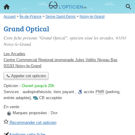
Accueil
>
Île-de-France
>
Seine-Saint-Denis
>
Noisy-le-Grand
Grand Optical
Cette fiche présente "Grand Optical", opticien situé
les arcades
, 93193
Noisy-le-Grand.
Les Arcades
Centre Commercial Regional promenade Jules Vallès Niveau Bas
93193 Noisy-le-Grand
📞 Appeler cet opticien
Opticien
-
Ouvert jusqu'à 20h
Services :
audioprothésiste
,
tiers payant
,
accès
PMR
(parking,
entrée adaptée)
,
CB acceptée
En vente :
Marques proposées :
Dior
Recommander cet opticien
Améliorer cette fiche