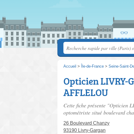
Accueil
>
Île-de-France
>
Seine-Saint-D
Opticien LIVRY-
AFFLELOU
Cette fiche présente "Optici
optométriste situé
boulevard ch
26 Boulevard Chanzy
93190 Livry-Gargan