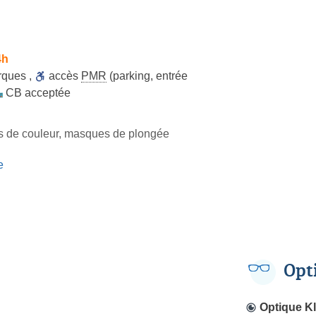
4h
rques
,
accès
PMR
(parking, entrée
CB acceptée
les de couleur, masques de plongée
e
Opt
Optique Kl