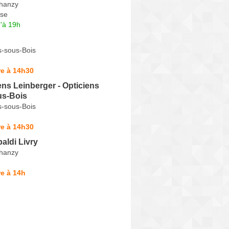
hanzy
se
'à 19h
s-sous-Bois
re à 14h30
ens Leinberger - Opticiens
us-Bois
s-sous-Bois
re à 14h30
baldi Livry
hanzy
e à 14h