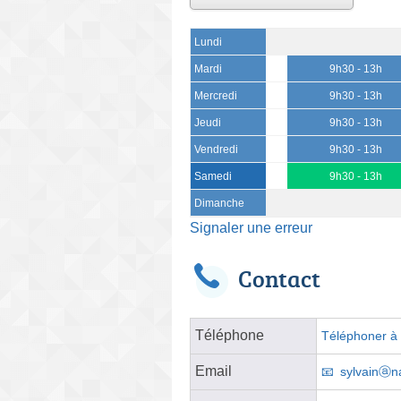
Lundi
Mardi
9h30 - 13h
Mercredi
9h30 - 13h
Jeudi
9h30 - 13h
Vendredi
9h30 - 13h
Samedi
9h30 - 13h
Dimanche
Signaler une erreur
Contact
Téléphone
Téléphoner à l
Email
sylvainⓐna