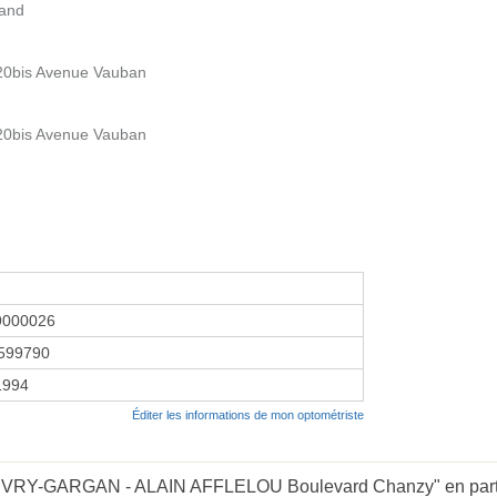
iand
 20bis Avenue Vauban
 20bis Avenue Vauban
9000026
599790
1994
Éditer les informations de mon optométriste
 LIVRY-GARGAN - ALAIN AFFLELOU Boulevard Chanzy" en parta