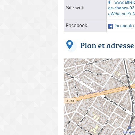
www.afflel
Site web
de-chanzy-9
aW9uLndlYn
Facebook
facebook.c
Plan et adresse