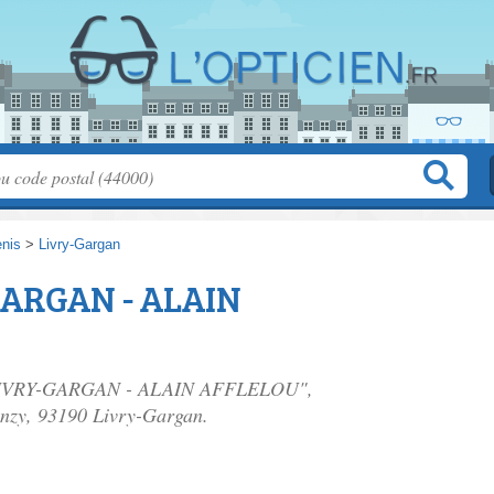
enis
>
Livry-Gargan
GARGAN - ALAIN
en LIVRY-GARGAN - ALAIN AFFLELOU",
anzy
, 93190 Livry-Gargan.