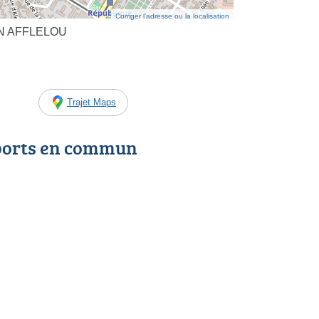
Corriger l’adresse ou la localisation
IN AFFLELOU
Trajet Maps
ports en commun