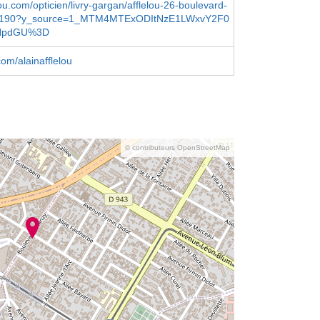
ou.com/opticien/livry-gargan/afflelou-26-boulevard-
3190?y_source=1_MTM4MTExODItNzE1LWxvY2F0
NpdGU%3D
om/alainafflelou
© contributeurs OpenStreetMap