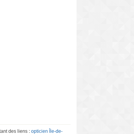
nt des liens :
opticien Île-de-