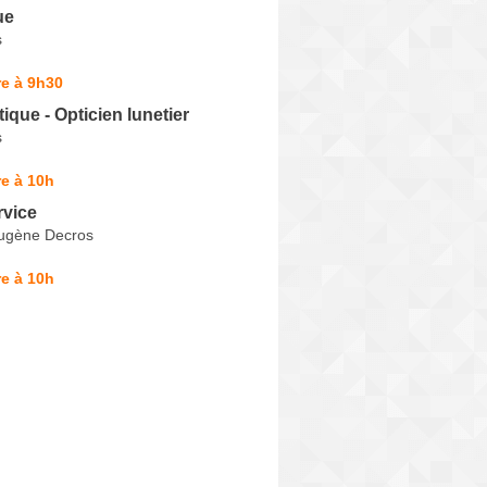
ue
s
e à 9h30
ique - Opticien lunetier
s
e à 10h
rvice
ugène Decros
e à 10h