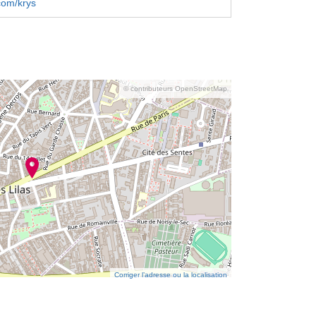
com/krys
© contributeurs OpenStreetMap
Corriger l’adresse ou la localisation