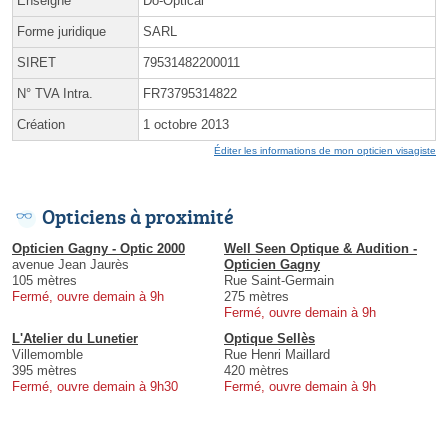
Enseigne
Do-Optical
Forme juridique
SARL
SIRET
79531482200011
N° TVA Intra.
FR73795314822
Création
1 octobre 2013
Éditer les informations de mon opticien visagiste
Opticiens à proximité
Opticien Gagny - Optic 2000
Well Seen Optique & Audition -
avenue Jean Jaurès
Opticien Gagny
105 mètres
Rue Saint-Germain
Fermé, ouvre demain à 9h
275 mètres
Fermé, ouvre demain à 9h
L'Atelier du Lunetier
Optique Sellès
Villemomble
Rue Henri Maillard
395 mètres
420 mètres
Fermé, ouvre demain à 9h30
Fermé, ouvre demain à 9h