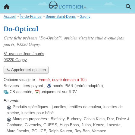
Accueil
>
Île-de-France
>
Seine-Saint-Denis
>
Gagny
Do-Optical
Cette fiche présente "Do-Optical", opticien visagiste situé
avenue jean
jaurès
, 93220 Gagny.
51 avenue Jean Jaurès
93220 Gagny
📞 Appeler cet opticien
Opticien visagiste
-
Fermé, ouvre demain à 10h
Services :
tiers payant
,
accès
PMR
(entrée adaptée)
,
CB acceptée
,
uniquement sur
RDV
En vente :
Produits spécifiques :
jumelles, lentilles de couleur, lunettes de
piscine, lunettes pour bébé
Marques proposées :
Biofinity, Burberry, Calvin Klein, Dior, Dolce &
Gabbana, Givenchy, GUESS, Hugo Boss, Julbo, Kenzo, Lacoste,
Marc Jacobs, POLICE, Ralph Kauren, Ray-Ban, Versace