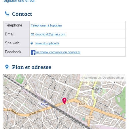
Signaler une erreur
Contact
Téléphone
Téléphoner à l'opticien
Email
doopticalⓐgmail.com
Site web
www.do-optical.fr
Facebook
facebook.com/opticien.dooptical
Plan et adresse
© contributeurs OpenStreetMap