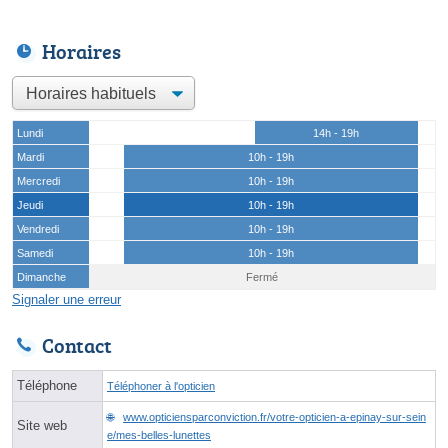
Horaires
Lundi
14h - 19h
Mardi
10h - 19h
Mercredi
10h - 19h
Jeudi
10h - 19h
Vendredi
10h - 19h
Samedi
10h - 19h
Dimanche
Fermé
Signaler une erreur
Contact
Téléphone
Téléphoner à l'opticien
www.opticiensparconviction.fr/votre-opticien-a-epinay-sur-sein
Site web
e/mes-belles-lunettes