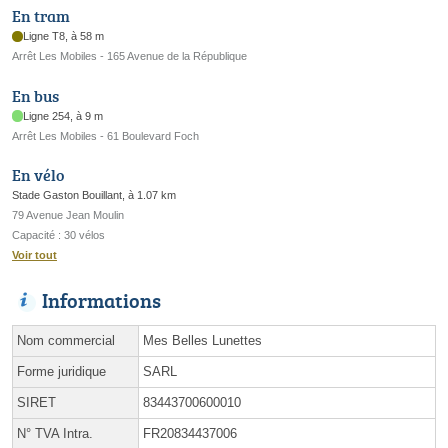
En tram
Ligne T8, à 58 m
Arrêt Les Mobiles - 165 Avenue de la République
En bus
Ligne 254, à 9 m
Arrêt Les Mobiles - 61 Boulevard Foch
En vélo
Stade Gaston Bouillant, à 1.07 km
79 Avenue Jean Moulin
Capacité : 30 vélos
Voir tout
Informations
Nom commercial
Mes Belles Lunettes
Forme juridique
SARL
SIRET
83443700600010
N° TVA Intra.
FR20834437006