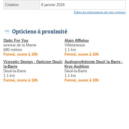
Création
8 janvier 2018
Éditer les informations de mon opticien
Opticiens à proximité
Optic For You
Alain Afflelou
avenue de la Marne
Villetaneuse
680 mètres
1.1 km
Fermé, ouvre à 10h
Fermé, ouvre à 10h
Visioptic Design - Opticien Deuil-
Audioprothésiste Deuil la Barre -
la-Barre
Krys Audition
Deuil-la-Barre
Deuil-la-Barre
1.1 km
1.1 km
Fermé, ouvre à 10h
Fermé, ouvre à 10h