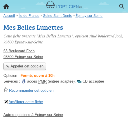
Accueil
>
Île-de-France
>
Seine-Saint-Denis
>
Épinay-sur-Seine
Mes Belles Lunettes
Cette fiche présente "Mes Belles Lunettes", opticien situé
boulevard foch
,
93800 Épinay-sur-Seine.
63 Boulevard Foch
93800 Épinay-sur-Seine
📞 Appeler cet opticien
Opticien
-
Fermé, ouvre à 10h
Services :
accès
PMR
(entrée adaptée)
,
CB acceptée
Recommander cet opticien
Améliorer cette fiche
Autres opticiens à Épinay-sur-Seine