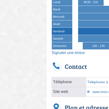
Lundi
9h30 - 12h
Mardi
Mercredi
Jeudi
Vendredi
Samedi
Dimanche
10h - 13h
Signaler une erreur
Contact
Téléphone
Téléphoner à l
Site web
www.mon-op
Plan et adresse