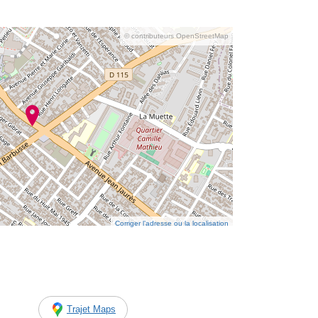
© contributeurs OpenStreetMap
Corriger l’adresse ou la localisation
Trajet Maps