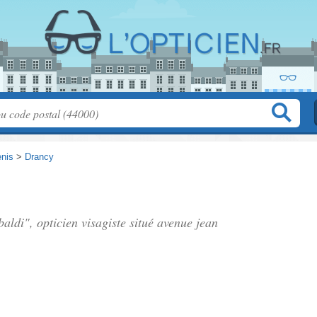
enis
>
Drancy
baldi", opticien visagiste situé
avenue jean