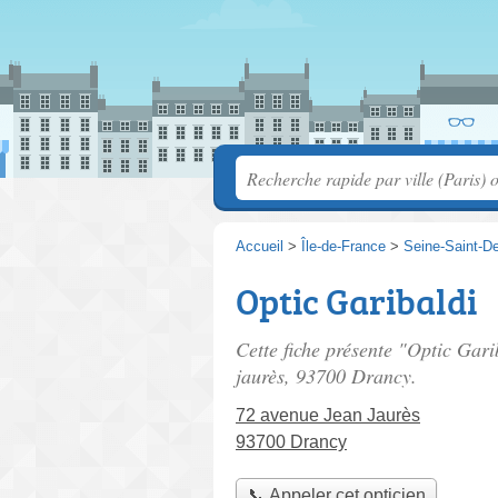
Accueil
>
Île-de-France
>
Seine-Saint-D
Optic Garibaldi
Cette fiche présente "Optic Gari
jaurès
, 93700 Drancy.
72 avenue Jean Jaurès
93700 Drancy
📞 Appeler cet opticien