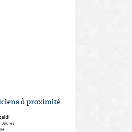
iciens à proximité
baldi
 Jaurès
se