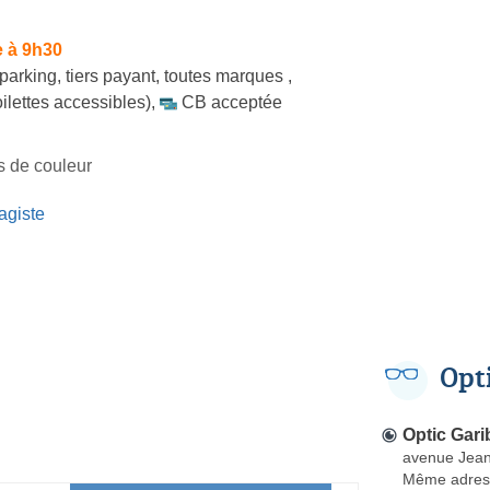
e à 9h30
parking
,
tiers payant
,
toutes marques
,
ilettes accessibles)
,
CB acceptée
es de couleur
agiste
Opt
Optic Gari
avenue Jean
Même adres