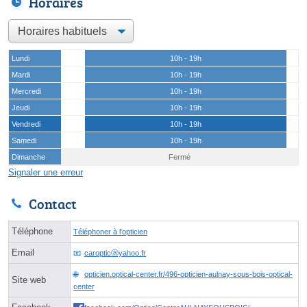
Horaires
Lundi
10h - 19h
Mardi
10h - 19h
Mercredi
10h - 19h
Jeudi
10h - 19h
Vendredi
10h - 19h
Samedi
10h - 19h
Dimanche
Fermé
Signaler une erreur
Contact
Téléphone
Téléphoner à l'opticien
Email
caropticⓐyahoo.fr
opticien.optical-center.fr/496-opticien-aulnay-sous-bois-optical-
Site web
center