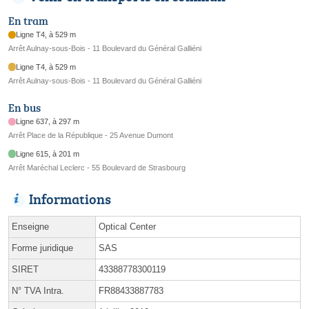
En tram
Ligne T4, à 529 m
Arrêt Aulnay-sous-Bois - 11 Boulevard du Général Galliéni
Ligne T4, à 529 m
Arrêt Aulnay-sous-Bois - 11 Boulevard du Général Galliéni
En bus
Ligne 637, à 297 m
Arrêt Place de la République - 25 Avenue Dumont
Ligne 615, à 201 m
Arrêt Maréchal Leclerc - 55 Boulevard de Strasbourg
Informations
Enseigne
Optical Center
Forme juridique
SAS
SIRET
43388778300119
N° TVA Intra.
FR88433887783