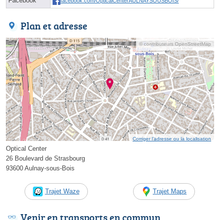
Facebook
facebook.com/OpticalCenterAULNAYSOUSBOIS/
Plan et adresse
© contributeurs OpenStreetMap
Corriger l’adresse ou la localisation
Optical Center
26 Boulevard de Strasbourg
93600 Aulnay-sous-Bois
Trajet Waze
Trajet Maps
Venir en transports en commun