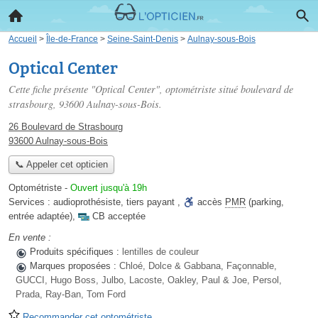
Accueil
>
Île-de-France
>
Seine-Saint-Denis
>
Aulnay-sous-Bois
Optical Center
Cette fiche présente "Optical Center", optométriste situé
boulevard de
strasbourg
, 93600 Aulnay-sous-Bois.
26 Boulevard de Strasbourg
93600 Aulnay-sous-Bois
📞 Appeler cet opticien
Optométriste
-
Ouvert jusqu'à 19h
Services :
audioprothésiste
,
tiers payant
,
accès
PMR
(parking,
entrée adaptée)
,
CB acceptée
En vente :
Produits spécifiques :
lentilles de couleur
Marques proposées :
Chloé, Dolce & Gabbana, Façonnable,
GUCCI, Hugo Boss, Julbo, Lacoste, Oakley, Paul & Joe, Persol,
Prada, Ray-Ban, Tom Ford
Recommander cet optométriste