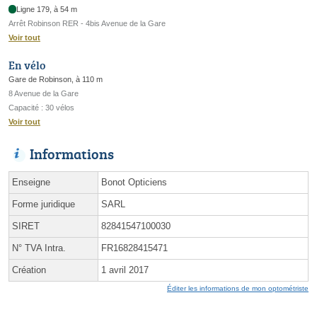
Ligne 179, à 54 m
Arrêt Robinson RER - 4bis Avenue de la Gare
Voir tout
En vélo
Gare de Robinson, à 110 m
8 Avenue de la Gare
Capacité : 30 vélos
Voir tout
Informations
Enseigne
Bonot Opticiens
Forme juridique
SARL
SIRET
82841547100030
N° TVA Intra.
FR16828415471
Création
1 avril 2017
Éditer les informations de mon optométriste