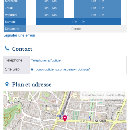
Mercredi
10h - 13h
14h - 19h
Jeudi
10h - 13h
14h - 19h
Vendredi
10h - 13h
14h - 19h
Samedi
10h - 19h
Dimanche
Fermé
Signaler une erreur
Contact
Téléphone
Téléphoner à l'opticien
Site web
bonot-opticiens.com/sceaux-robinson/
Plan et adresse
© contributeurs OpenStreetMap