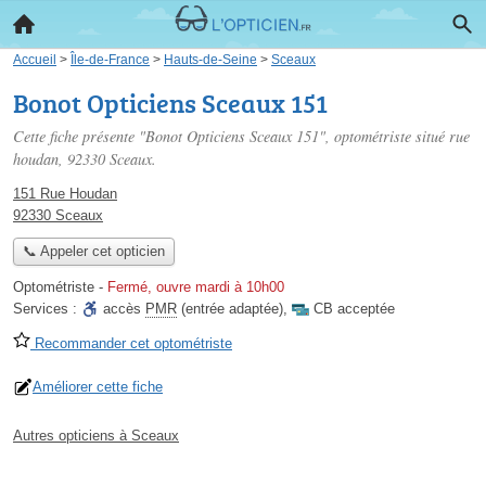
Accueil
>
Île-de-France
>
Hauts-de-Seine
>
Sceaux
Bonot Opticiens Sceaux 151
Cette fiche présente "Bonot Opticiens Sceaux 151", optométriste situé
rue
houdan
, 92330 Sceaux.
151 Rue Houdan
92330 Sceaux
📞 Appeler cet opticien
Optométriste
-
Fermé, ouvre mardi à 10h00
Services :
accès
PMR
(entrée adaptée)
,
CB acceptée
Recommander cet optométriste
Améliorer cette fiche
Autres opticiens à Sceaux