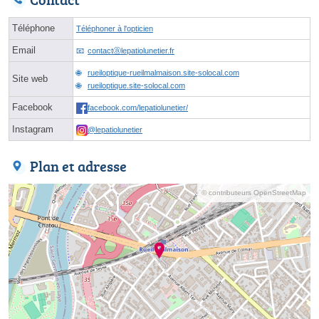
Téléphone
Téléphoner à l'opticien
Email
contactⓐlepatiolunetier.fr
rueiloptique-rueilmalmaison.site-solocal.com
Site web
rueiloptique.site-solocal.com
Facebook
facebook.com/lepatiolunetier/
Instagram
@lepatiolunetier
Plan et adresse
© contributeurs OpenStreetMap