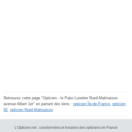
Retrouvez cette page "Opticien - le Patio Lunetier Rueil-Malmaison
avenue Albert 1er" en partant des liens :
opticien Île-de-France
,
opticien
92
,
opticien Rueil-Malmaison
.
L'Opticien.net : coordonnées et horaires des opticiens en France