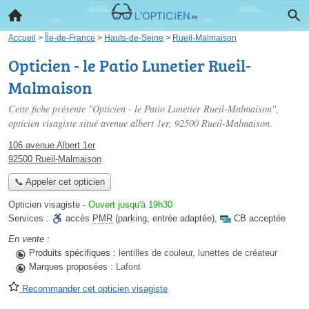
Accueil
>
Île-de-France
>
Hauts-de-Seine
>
Rueil-Malmaison
Opticien - le Patio Lunetier Rueil-
Malmaison
Cette fiche présente "Opticien - le Patio Lunetier Rueil-Malmaison",
opticien visagiste situé
avenue albert 1er
, 92500 Rueil-Malmaison.
106 avenue Albert 1er
92500 Rueil-Malmaison
📞 Appeler cet opticien
Opticien visagiste
-
Ouvert jusqu'à 19h30
Services :
accès
PMR
(parking, entrée adaptée)
,
CB acceptée
En vente :
Produits spécifiques :
lentilles de couleur, lunettes de créateur
Marques proposées :
Lafont
Recommander cet opticien visagiste