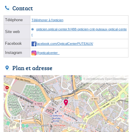
Contact
Téléphone
Téléphoner à l'opticien
opticien.optical-center.fr/488-opticien-cnit-puteaux-optical-cente
Site web
r
Facebook
facebook.com/OpticalCenterPUTEAUX/
Instagram
@opticalcenter_
Plan et adresse
© contributeurs OpenStreetMap