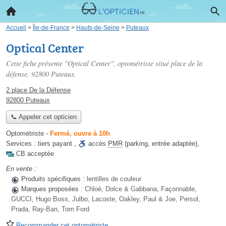
Accueil
>
Île-de-France
>
Hauts-de-Seine
>
Puteaux
Optical Center
Cette fiche présente "Optical Center", optométriste situé
place de la
défense
, 92800 Puteaux.
2 place De la Défense
92800 Puteaux
📞 Appeler cet opticien
Optométriste
-
Fermé, ouvre à 10h
Services :
tiers payant
,
accès
PMR
(parking, entrée adaptée)
,
CB acceptée
En vente :
Produits spécifiques :
lentilles de couleur
Marques proposées :
Chloé, Dolce & Gabbana, Façonnable,
GUCCI, Hugo Boss, Julbo, Lacoste, Oakley, Paul & Joe, Persol,
Prada, Ray-Ban, Tom Ford
Recommander cet optométriste