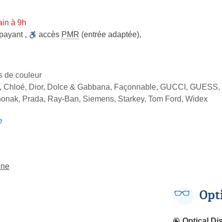
in à 9h
 payant
,
accès
PMR
(entrée adaptée)
,
es de couleur
, Chloé, Dior, Dolce & Gabbana, Façonnable, GUCCI, GUESS, 
honak, Prada, Ray-Ban, Siemens, Starkey, Tom Ford, Widex
e
ine
Opt
Optical Di