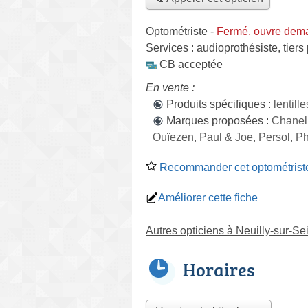
Optométriste
-
Fermé, ouvre dema
Services :
audioprothésiste
,
tiers
CB acceptée
En vente :
Produits spécifiques :
lentill
Marques proposées :
Chanel
Ouïezen, Paul & Joe, Persol, P
Recommander cet optométrist
Améliorer cette fiche
Autres opticiens à Neuilly-sur-Se
Horaires