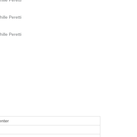
ille Peretti
ille Peretti
enter