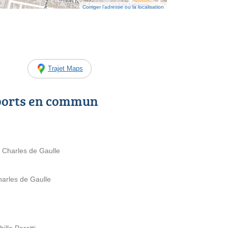
Corriger l’adresse ou la localisation
Trajet Maps
ports en commun
e Charles de Gaulle
harles de Gaulle
ille Peretti