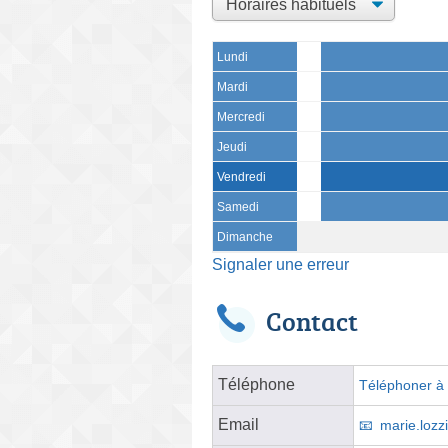
Lundi
Mardi
Mercredi
Jeudi
Vendredi
Samedi
Dimanche
Signaler une erreur
Contact
Téléphone
Téléphoner à l
Email
marie.lozz