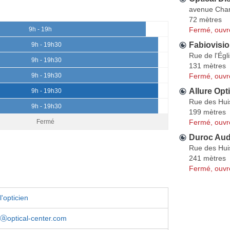
avenue Char
72 mètres
Fermé, ouvr
9h - 19h
Fabiovisi
9h - 19h30
Rue de l'Égl
9h - 19h30
131 mètres
Fermé, ouvr
9h - 19h30
Allure Opt
9h - 19h30
Rue des Hui
9h - 19h30
199 mètres
Fermé, ouvr
Fermé
Duroc Aud
Rue des Hui
241 mètres
Fermé, ouvr
'opticien
iⓐoptical-center.com