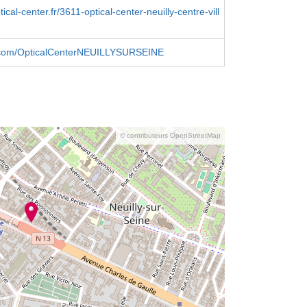
tical-center.fr/3611-optical-center-neuilly-centre-vill
com/OpticalCenterNEUILLYSURSEINE
© contributeurs OpenStreetMap