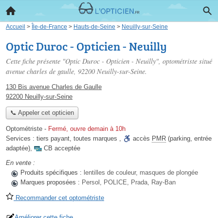
Accueil
>
Île-de-France
>
Hauts-de-Seine
>
Neuilly-sur-Seine
Optic Duroc - Opticien - Neuilly
Cette fiche présente "Optic Duroc - Opticien - Neuilly", optométriste situé
avenue charles de gaulle
, 92200 Neuilly-sur-Seine.
130 Bis avenue Charles de Gaulle
92200 Neuilly-sur-Seine
📞 Appeler cet opticien
Optométriste
-
Fermé, ouvre demain à 10h
Services :
tiers payant
,
toutes marques
,
accès
PMR
(parking, entrée
adaptée)
,
CB acceptée
En vente :
Produits spécifiques :
lentilles de couleur, masques de plongée
Marques proposées :
Persol, POLICE, Prada, Ray-Ban
Recommander cet optométriste
Améliorer cette fiche