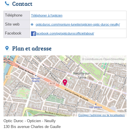
Contact
Téléphone
Téléphoner à l'opticien
Site web
opticduroc.com/monture-lunette/opticien-optic-duroc-neuilly/
Facebook
facebook.com/pg/opticdurocofficiel/about/
Plan et adresse
© contributeurs OpenStreetMap
Corriger l’adresse ou la localisation
Optic Duroc - Opticien - Neuilly
130 Bis avenue Charles de Gaulle