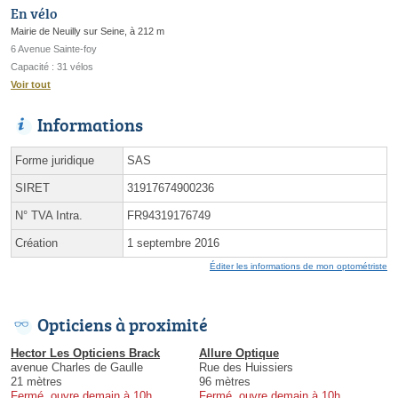
En vélo
Mairie de Neuilly sur Seine, à 212 m
6 Avenue Sainte-foy
Capacité : 31 vélos
Voir tout
Informations
Forme juridique
SAS
SIRET
31917674900236
N° TVA Intra.
FR94319176749
Création
1 septembre 2016
Éditer les informations de mon optométriste
Opticiens à proximité
Hector Les Opticiens Brack
Allure Optique
avenue Charles de Gaulle
Rue des Huissiers
21 mètres
96 mètres
Fermé, ouvre demain à 10h
Fermé, ouvre demain à 10h