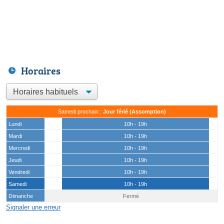
Horaires
Samedi prochain :
Jour férié (Assomption)
Lundi
10h - 19h
Mardi
10h - 19h
Mercredi
10h - 19h
Jeudi
10h - 19h
Vendredi
10h - 19h
Samedi
10h - 19h
Dimanche
Fermé
Signaler une erreur