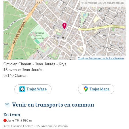
© contributeurs OpenStreetMap
Corriger l’adresse ou la localisation
Opticien Clamart - Jean Jaurès - Krys
15 avenue Jean Jaurès
92140 Clamart
Trajet Waze
Trajet Maps
Venir en transports en commun
En tram
Ligne T6, à 996 m
Arrêt Division Leclerc - 150 Avenue de Verdun