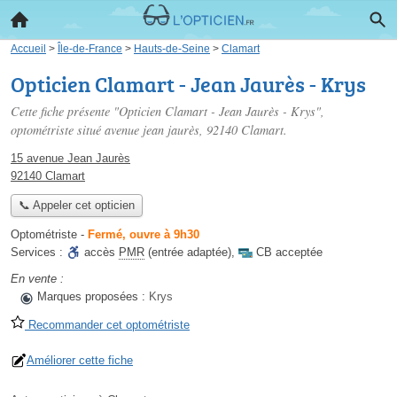
Accueil
>
Île-de-France
>
Hauts-de-Seine
>
Clamart
Opticien Clamart - Jean Jaurès - Krys
Cette fiche présente "Opticien Clamart - Jean Jaurès - Krys",
optométriste situé
avenue jean jaurès
, 92140 Clamart.
15 avenue Jean Jaurès
92140 Clamart
📞 Appeler cet opticien
Optométriste
-
Fermé, ouvre à 9h30
Services :
accès
PMR
(entrée adaptée)
,
CB acceptée
En vente :
Marques proposées :
Krys
Recommander cet optométriste
Améliorer cette fiche