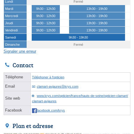
Lundi
Fermé
Mardi
9h30 - 12h30
13h30 - 19h30
Mercredi
9h30 - 12h30
13h30 - 19h30
Jeudi
9h30 - 12h30
13h30 - 19h30
Vendredi
9h30 - 12h30
13h30 - 19h30
Samedi
9h30 - 19h30
Dimanche
Fermé
Signaler une erreur
Contact
Téléphone
Téléphoner à l'opticien
Email
clamart-avjauresⓐkrys.com
www.krys.com/opticien/france/hauts-de-seine/opticien-clamart/
Site web
clamart-avjaures
Facebook
facebook.com/krys
Plan et adresse