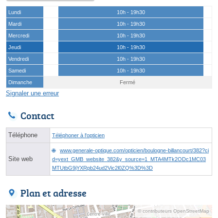
Lundi
10h - 19h30
Mardi
10h - 19h30
Mercredi
10h - 19h30
Jeudi
10h - 19h30
Vendredi
10h - 19h30
Samedi
10h - 19h30
Dimanche
Fermé
Signaler une erreur
Contact
Téléphone
Téléphoner à l'opticien
www.generale-optique.com/opticien/boulogne-billancourt/382?ci
Site web
d=yext_GMB_website_382&y_source=1_MTA4MTk2ODc1MC03
MTUtbG9jYXRpb24ud2Vic2l0ZQ%3D%3D
Plan et adresse
© contributeurs OpenStreetMap