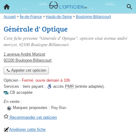
Accueil
>
Île-de-France
>
Hauts-de-Seine
>
Boulogne-Billancourt
Générale d' Optique
Cette fiche présente "Générale d' Optique", opticien situé
avenue andré
morizet
, 92100 Boulogne-Billancourt.
1 avenue André Morizet
92100 Boulogne-Billancourt
📞 Appeler cet opticien
Opticien
-
Fermé, ouvre demain à 10h
Services :
tiers payant
,
accès
PMR
(entrée adaptée)
,
CB acceptée
En vente :
Marques proposées :
Ray-Ban
Recommander cet opticien
Améliorer cette fiche