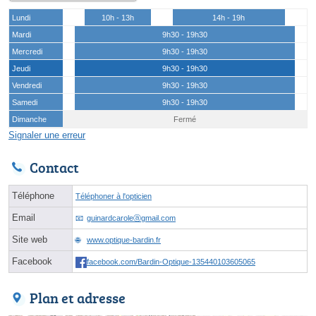
Lundi
10h - 13h
14h - 19h
Mardi
9h30 - 19h30
Mercredi
9h30 - 19h30
Jeudi
9h30 - 19h30
Vendredi
9h30 - 19h30
Samedi
9h30 - 19h30
Dimanche
Fermé
Signaler une erreur
Contact
Téléphone
Téléphoner à l'opticien
Email
guinardcaroleⓐgmail.com
Site web
www.optique-bardin.fr
Facebook
facebook.com/Bardin-Optique-135440103605065
Plan et adresse