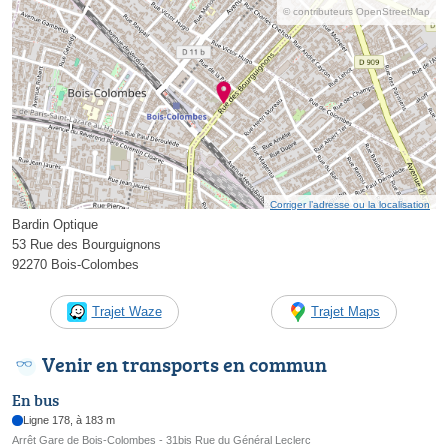
© contributeurs OpenStreetMap
Corriger l’adresse ou la localisation
Bardin Optique
53 Rue des Bourguignons
92270 Bois-Colombes
Trajet Waze
Trajet Maps
Venir en transports en commun
En bus
Ligne 178, à 183 m
Arrêt Gare de Bois-Colombes - 31bis Rue du Général Leclerc