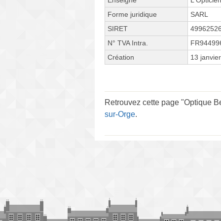
Forme juridique
SARL
SIRET
4996252
N° TVA Intra.
FR94499
Création
13 janvie
Retrouvez cette page "Optique Be
sur-Orge
.