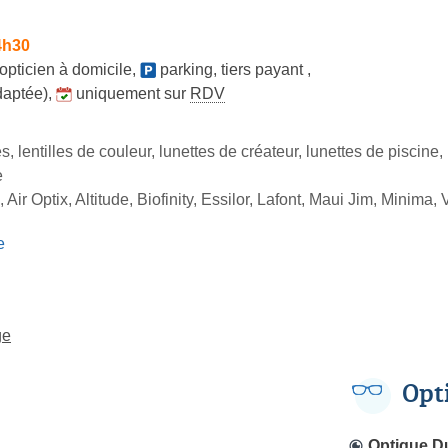
4h30
opticien à domicile
,
parking
,
tiers payant
,
daptée)
,
uniquement sur
RDV
s, lentilles de couleur, lunettes de créateur, lunettes de piscine,
e
Air Optix, Altitude, Biofinity, Essilor, Lafont, Maui Jim, Minima, 
e
ge
Opt
Optique D