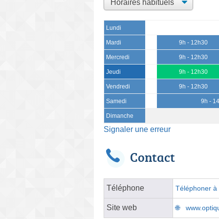
Lundi
Mardi
9h - 12h30
Mercredi
9h - 12h30
Jeudi
9h - 12h30
Vendredi
9h - 12h30
Samedi
9h - 1
Dimanche
Signaler une erreur
Contact
Téléphone
Téléphoner à l
Site web
www.optiqu