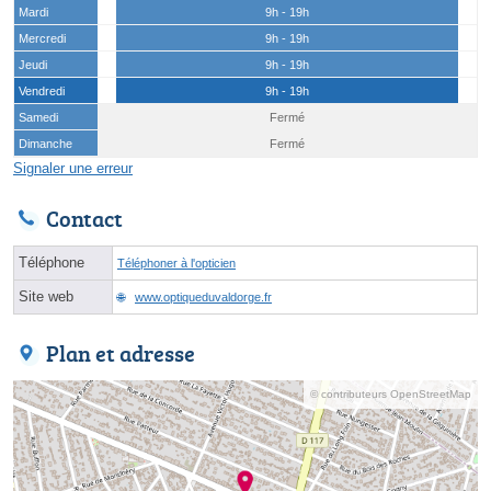
Mardi
9h - 19h
Mercredi
9h - 19h
Jeudi
9h - 19h
Vendredi
9h - 19h
Samedi
Fermé
Dimanche
Fermé
Signaler une erreur
Contact
Téléphone
Téléphoner à l'opticien
Site web
www.optiqueduvaldorge.fr
Plan et adresse
© contributeurs OpenStreetMap