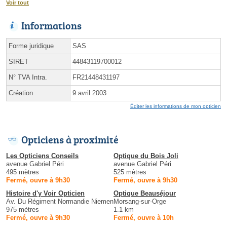
Voir tout
Informations
Forme juridique
SAS
SIRET
44843119700012
N° TVA Intra.
FR21448431197
Création
9 avril 2003
Éditer les informations de mon opticien
Opticiens à proximité
Les Opticiens Conseils
Optique du Bois Joli
avenue Gabriel Péri
avenue Gabriel Péri
495 mètres
525 mètres
Fermé, ouvre à 9h30
Fermé, ouvre à 9h30
Histoire d'y Voir Opticien
Optique Beauséjour
Av. Du Régiment Normandie Niemen
Morsang-sur-Orge
975 mètres
1.1 km
Fermé, ouvre à 9h30
Fermé, ouvre à 10h