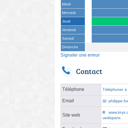
Mardi
Mercredi
Jeudi
Vendredi
Samedi
Dimanche
Signaler une erreur
Contact
Téléphone
Téléphoner à l
Email
philippe.f
www.krys.c
Site web
uedeparis