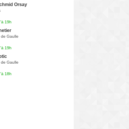
Schmid Orsay
s
'à 19h
etier
 de Gaulle
'à 19h
tic
 de Gaulle
'à 18h