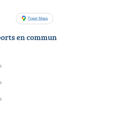
Trajet Maps
ports en commun
é
é
é