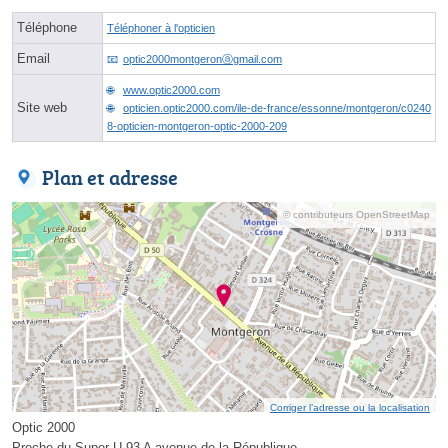
Téléphone
Téléphoner à l'opticien
Email
optic2000montgeronⓐgmail.com
www.optic2000.com
Site web
opticien.optic2000.com/ile-de-france/essonne/montgeron/c0240
8-opticien-montgeron-optic-2000-209
Plan et adresse
© contributeurs OpenStreetMap
Corriger l’adresse ou la localisation
Optic 2000
Proche du Super U 93 A avenue de la République