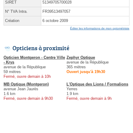
SIRET
51349705700028
N° TVA Intra.
FR39513497057
Création
6 octobre 2009
Éditer les informations de mon optométriste
Opticiens à proximité
Opticien Montgeron - Centre Ville
Zephyr Optique
- Krys
avenue de la République
avenue de la République
365 mètres
59 mètres
Ouvert jusqu'à 19h30
Fermé, ouvre demain à 10h
MB Optique (Montgeron)
L'Optique des Lions / Formalions
avenue Jean Jaurès
Yerres
1.6 km
1.9 km
Fermé, ouvre demain à 9h30
Fermé, ouvre demain à 9h