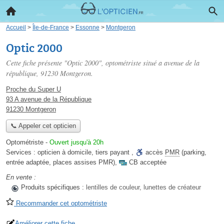
Accueil
>
Île-de-France
>
Essonne
>
Montgeron
Optic 2000
Cette fiche présente "Optic 2000", optométriste situé
a avenue de la
république
, 91230 Montgeron.
Proche du Super U
93 A avenue de la République
91230 Montgeron
📞 Appeler cet opticien
Optométriste
-
Ouvert jusqu'à 20h
Services :
opticien à domicile
,
tiers payant
,
accès
PMR
(parking,
entrée adaptée, places assises PMR)
,
CB acceptée
En vente :
Produits spécifiques :
lentilles de couleur, lunettes de créateur
Recommander cet optométriste
Améliorer cette fiche