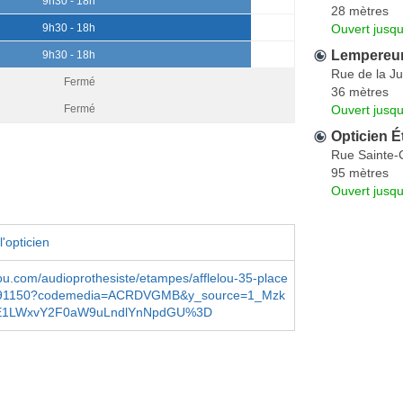
9h30 - 18h
28 mètres
Ouvert jusq
9h30 - 18h
Lempereur
9h30 - 18h
Rue de la Ju
Fermé
36 mètres
Ouvert jusq
Fermé
Opticien É
Rue Sainte-
95 mètres
Ouvert jusqu
'opticien
ou.com/audioprothesiste/etampes/afflelou-35-place
-91150?codemedia=ACRDVGMB&y_source=1_Mzk
zE1LWxvY2F0aW9uLndlYnNpdGU%3D