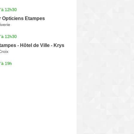
u'à 12h30
 Opticiens Etampes
iverie
u'à 12h30
tampes - Hôtel de Ville - Krys
Croix
'à 19h