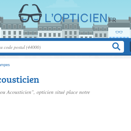
ampes
cousticien
lou Acousticien", opticien situé
place notre