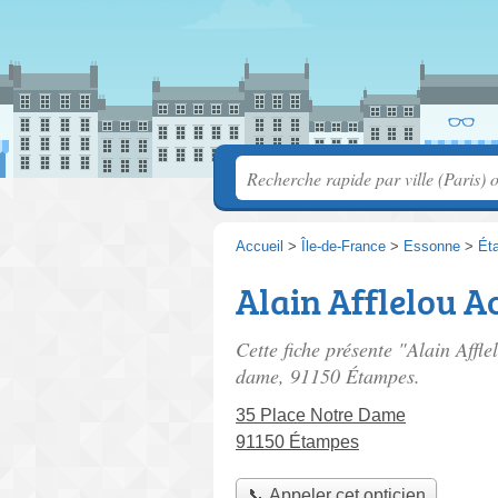
Accueil
>
Île-de-France
>
Essonne
>
Ét
Alain Afflelou A
Cette fiche présente "Alain Affle
dame
, 91150 Étampes.
35 Place Notre Dame
91150 Étampes
📞 Appeler cet opticien