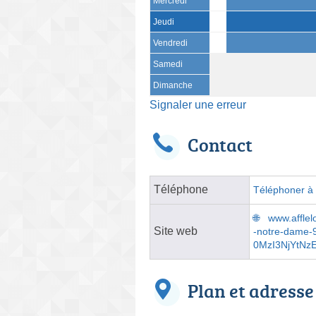
Mercredi
Jeudi
Vendredi
Samedi
Dimanche
Signaler une erreur
Contact
Téléphone
Téléphoner à l
www.afflel
Site web
-notre-dame
0MzI3NjYtN
Plan et adresse