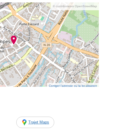
© contributeurs OpenStreetMap
Corriger l’adresse ou la localisation
Trajet Maps