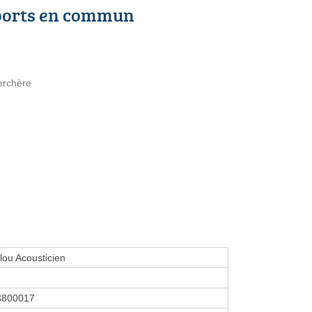
ports en commun
erchère
elou Acousticien
3800017